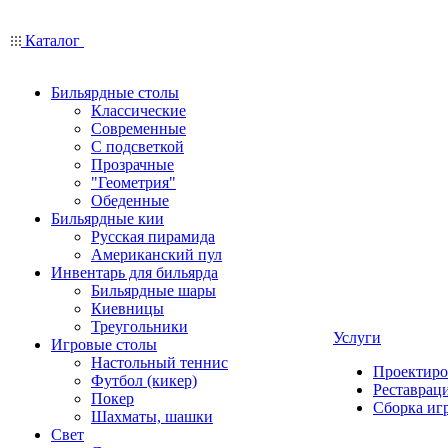
Каталог
Бильярдные столы
Классические
Современные
С подсветкой
Прозрачные
"Геометрия"
Обеденные
Бильярдные кии
Русская пирамида
Американский пул
Инвентарь для бильярда
Бильярдные шары
Киевницы
Треугольники
Услуги
Игровые столы
Настольный теннис
Проектиро
Футбол (кикер)
Реставрац
Покер
Сборка иг
Шахматы, шашки
Свет