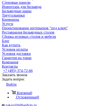
Стеновые панели
Инвентарь для бильярда
Бильярдные шары
Треугольники
Киевницы
Услуги
Проектирование интерьеров "под ключ"
Реставрация бильярдных столов
Сборка игровых столов и мебели
Блог
Как купить
Условия оплаты
Условия доставки
Гарантия на товар
Компания
Контакты
+7 (495) 374-72-66
Заказать звонок
Задать вопрос
Войти
Корзина
0
Отложенные
0
zakaz@billiardvip.ru