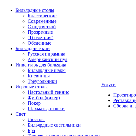
Бильярдные столы
Классические
Современные
С подсветкой
Прозрачные
"Геометрия"
Обеденные
Бильярдные кии
Русская пирамида
Американский пул
Инвентарь для бильярда
Бильярдные шары
Киевницы
Треугольники
Услуги
Игровые столы
Настольный теннис
Проектиро
Футбол (кикер)
Реставрац
Покер
Сборка иг
Шахматы, шашки
Свет
Люстры
Бильярдные светильники
Бра
Торшеры, напольные светильники