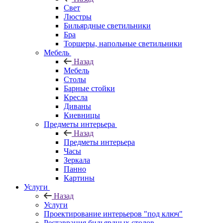
Свет
Люстры
Бильярдные светильники
Бра
Торшеры, напольные светильники
Мебель
Назад
Мебель
Столы
Барные стойки
Кресла
Диваны
Киевницы
Предметы интерьера
Назад
Предметы интерьера
Часы
Зеркала
Панно
Картины
Услуги
Назад
Услуги
Проектирование интерьеров "под ключ"
Реставрация бильярдных столов