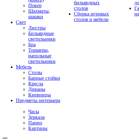
бильярдных
д
Покер
столов
Г
Шахматы,
Сборка игровых
на
шашки
столов и мебели
Свет
Люстры
Бильярдные
светильники
Бра
Торшеры,
напольные
светильники
Мебель
Столы
Барные стойки
Кресла
Диваны
Киевницы
Предметы интерьера
Часы
Зеркала
Панно
Картины