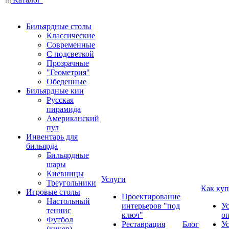
Бильярдные столы
Классические
Современные
С подсветкой
Прозрачные
"Геометрия"
Обеденные
Бильярдные кии
Русская
пирамида
Американский
пул
Инвентарь для
бильярда
Бильярдные
шары
Киевницы
Услуги
Треугольники
Как куп
Игровые столы
Проектирование
Настольный
интерьеров "под
У
теннис
ключ"
о
Футбол
Реставрация
Блог
У
(кикер)