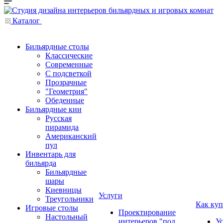
Каталог
Бильярдные столы
Классические
Современные
С подсветкой
Прозрачные
"Геометрия"
Обеденные
Бильярдные кии
Русская
пирамида
Американский
пул
Инвентарь для
бильярда
Бильярдные
шары
Киевницы
Услуги
Треугольники
Как куп
Игровые столы
Проектирование
Настольный
интерьеров "под
У