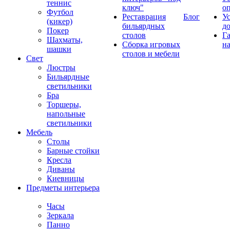
теннис
ключ"
о
Футбол
Реставрация
Блог
У
(кикер)
бильярдных
д
Покер
столов
Г
Шахматы,
Сборка игровых
на
шашки
столов и мебели
Свет
Люстры
Бильярдные
светильники
Бра
Торшеры,
напольные
светильники
Мебель
Столы
Барные стойки
Кресла
Диваны
Киевницы
Предметы интерьера
Часы
Зеркала
Панно