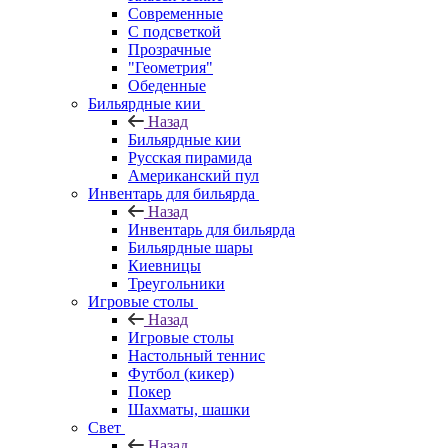
Современные
С подсветкой
Прозрачные
"Геометрия"
Обеденные
Бильярдные кии
Назад
Бильярдные кии
Русская пирамида
Американский пул
Инвентарь для бильярда
Назад
Инвентарь для бильярда
Бильярдные шары
Киевницы
Треугольники
Игровые столы
Назад
Игровые столы
Настольный теннис
Футбол (кикер)
Покер
Шахматы, шашки
Свет
Назад