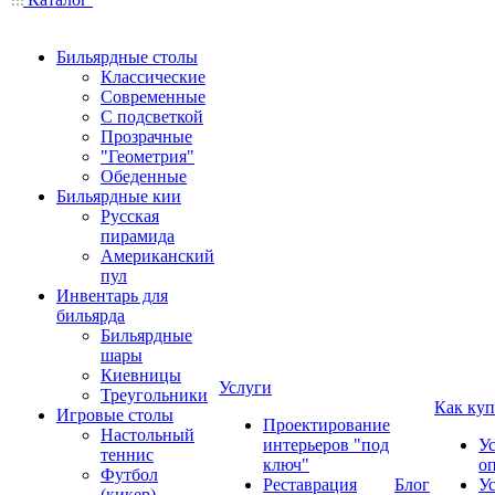
Бильярдные столы
Классические
Современные
С подсветкой
Прозрачные
"Геометрия"
Обеденные
Бильярдные кии
Русская
пирамида
Американский
пул
Инвентарь для
бильярда
Бильярдные
шары
Киевницы
Услуги
Треугольники
Как куп
Игровые столы
Проектирование
Настольный
интерьеров "под
У
теннис
ключ"
о
Футбол
Реставрация
Блог
У
(кикер)