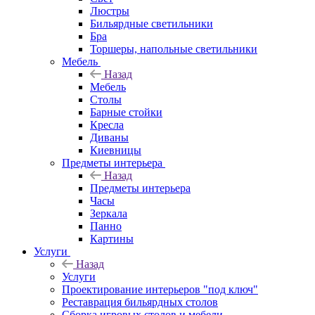
Люстры
Бильярдные светильники
Бра
Торшеры, напольные светильники
Мебель
Назад
Мебель
Столы
Барные стойки
Кресла
Диваны
Киевницы
Предметы интерьера
Назад
Предметы интерьера
Часы
Зеркала
Панно
Картины
Услуги
Назад
Услуги
Проектирование интерьеров "под ключ"
Реставрация бильярдных столов
Сборка игровых столов и мебели