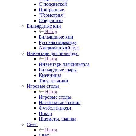
С подсветкой
Прозрачные
"Геометрия"
Обеденные
Бильярдные кии
Назад
Бильярдные кии
Русская пирамида
Американский пул
Инвентарь для бильярда
Назад
Инвентарь для бильярда
Бильярдные шары
Киевницы
Треугольники
Игровые столы
Назад
Игровые столы
Настольный теннис
Футбол (кикер)
Покер
Шахматы, шашки
Свет
Назад
Свет