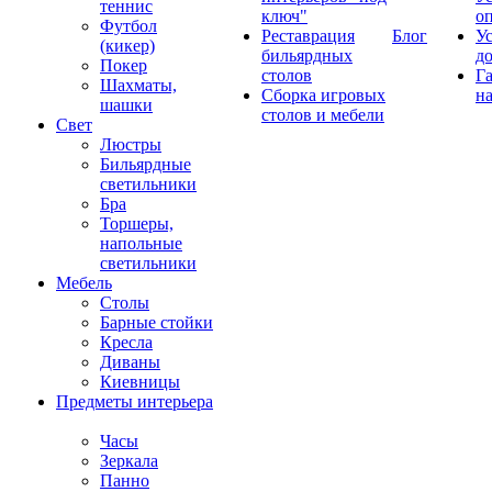
теннис
ключ"
о
Футбол
Реставрация
Блог
У
(кикер)
бильярдных
д
Покер
столов
Г
Шахматы,
Сборка игровых
на
шашки
столов и мебели
Свет
Люстры
Бильярдные
светильники
Бра
Торшеры,
напольные
светильники
Мебель
Столы
Барные стойки
Кресла
Диваны
Киевницы
Предметы интерьера
Часы
Зеркала
Панно