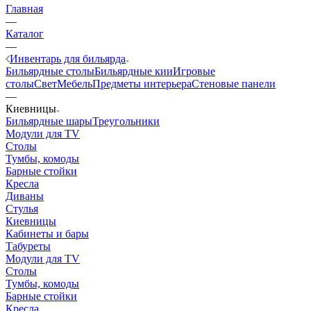
Главная
—
Каталог
—
Инвентарь для бильярда
Бильярдные столы
Бильярдные кии
Игровые
столы
Свет
Мебель
Предметы интерьера
Стеновые панели
—
Киевницы
Бильярдные шары
Треугольники
Модули для TV
Столы
Тумбы, комоды
Барные стойки
Кресла
Диваны
Стулья
Киевницы
Кабинеты и бары
Табуреты
Модули для TV
Столы
Тумбы, комоды
Барные стойки
Кресла