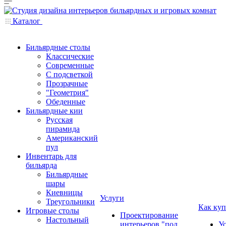
Каталог
Бильярдные столы
Классические
Современные
С подсветкой
Прозрачные
"Геометрия"
Обеденные
Бильярдные кии
Русская
пирамида
Американский
пул
Инвентарь для
бильярда
Бильярдные
шары
Киевницы
Услуги
Треугольники
Как куп
Игровые столы
Проектирование
Настольный
интерьеров "под
У