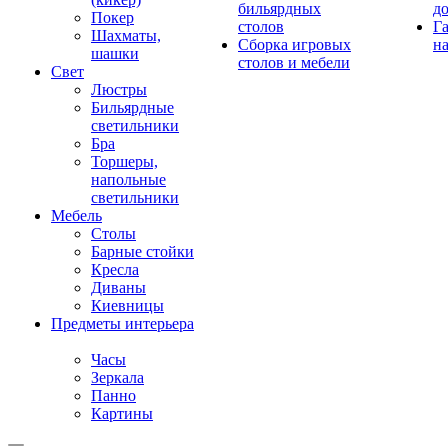
бильярдных
д
Покер
столов
Г
Шахматы,
Сборка игровых
на
шашки
столов и мебели
Свет
Люстры
Бильярдные
светильники
Бра
Торшеры,
напольные
светильники
Мебель
Столы
Барные стойки
Кресла
Диваны
Киевницы
Предметы интерьера
Часы
Зеркала
Панно
Картины