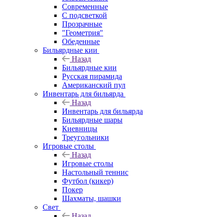
Современные
С подсветкой
Прозрачные
"Геометрия"
Обеденные
Бильярдные кии
Назад
Бильярдные кии
Русская пирамида
Американский пул
Инвентарь для бильярда
Назад
Инвентарь для бильярда
Бильярдные шары
Киевницы
Треугольники
Игровые столы
Назад
Игровые столы
Настольный теннис
Футбол (кикер)
Покер
Шахматы, шашки
Свет
Назад