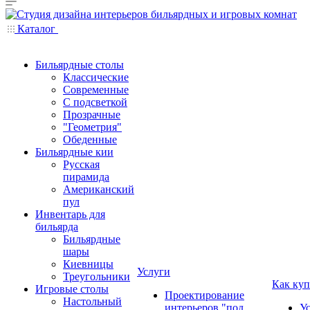
Каталог
Бильярдные столы
Классические
Современные
С подсветкой
Прозрачные
"Геометрия"
Обеденные
Бильярдные кии
Русская
пирамида
Американский
пул
Инвентарь для
бильярда
Бильярдные
шары
Киевницы
Услуги
Треугольники
Как куп
Игровые столы
Проектирование
Настольный
интерьеров "под
У