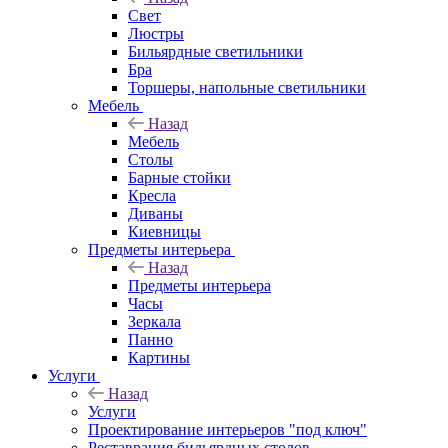
Свет
Люстры
Бильярдные светильники
Бра
Торшеры, напольные светильники
Мебель
Назад
Мебель
Столы
Барные стойки
Кресла
Диваны
Киевницы
Предметы интерьера
Назад
Предметы интерьера
Часы
Зеркала
Панно
Картины
Услуги
Назад
Услуги
Проектирование интерьеров "под ключ"
Реставрация бильярдных столов