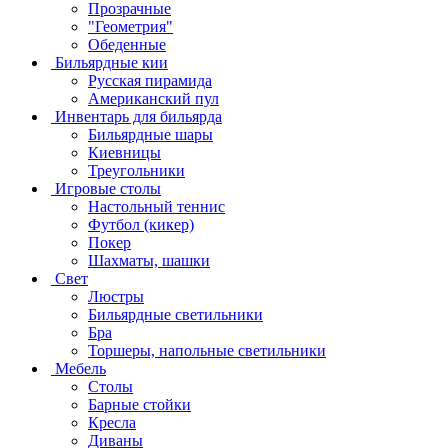
Прозрачные
"Геометрия"
Обеденные
Бильярдные кии
Русская пирамида
Американский пул
Инвентарь для бильярда
Бильярдные шары
Киевницы
Треугольники
Игровые столы
Настольный теннис
Футбол (кикер)
Покер
Шахматы, шашки
Свет
Люстры
Бильярдные светильники
Бра
Торшеры, напольные светильники
Мебель
Столы
Барные стойки
Кресла
Диваны