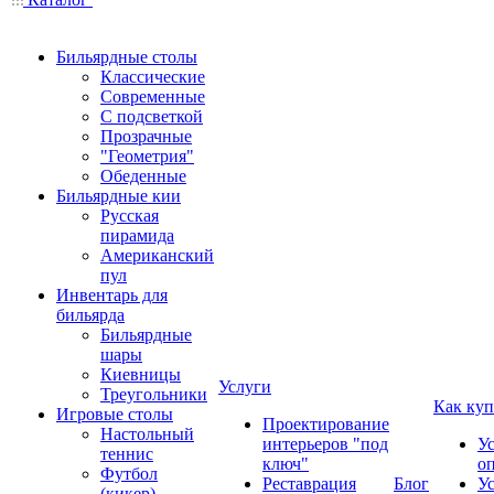
Бильярдные столы
Классические
Современные
С подсветкой
Прозрачные
"Геометрия"
Обеденные
Бильярдные кии
Русская
пирамида
Американский
пул
Инвентарь для
бильярда
Бильярдные
шары
Киевницы
Услуги
Треугольники
Как куп
Игровые столы
Проектирование
Настольный
интерьеров "под
У
теннис
ключ"
о
Футбол
Реставрация
Блог
У
(кикер)