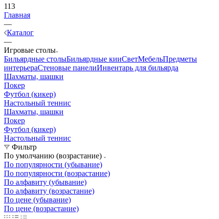
113
Главная
—
Каталог
—
Игровые столы
Бильярдные столы
Бильярдные кии
Свет
Мебель
Предметы
интерьера
Стеновые панели
Инвентарь для бильярда
Шахматы, шашки
Покер
Футбол (кикер)
Настольный теннис
Шахматы, шашки
Покер
Футбол (кикер)
Настольный теннис
Фильтр
По умолчанию (возрастание)
По популярности (убывание)
По популярности (возрастание)
По алфавиту (убывание)
По алфавиту (возрастание)
По цене (убывание)
По цене (возрастание)