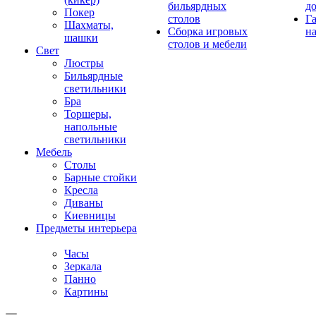
бильярдных
д
Покер
столов
Г
Шахматы,
Сборка игровых
на
шашки
столов и мебели
Свет
Люстры
Бильярдные
светильники
Бра
Торшеры,
напольные
светильники
Мебель
Столы
Барные стойки
Кресла
Диваны
Киевницы
Предметы интерьера
Часы
Зеркала
Панно
Картины