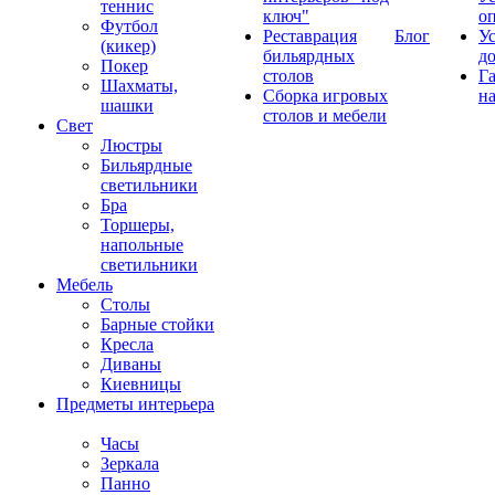
теннис
ключ"
о
Футбол
Реставрация
Блог
У
(кикер)
бильярдных
д
Покер
столов
Г
Шахматы,
Сборка игровых
на
шашки
столов и мебели
Свет
Люстры
Бильярдные
светильники
Бра
Торшеры,
напольные
светильники
Мебель
Столы
Барные стойки
Кресла
Диваны
Киевницы
Предметы интерьера
Часы
Зеркала
Панно