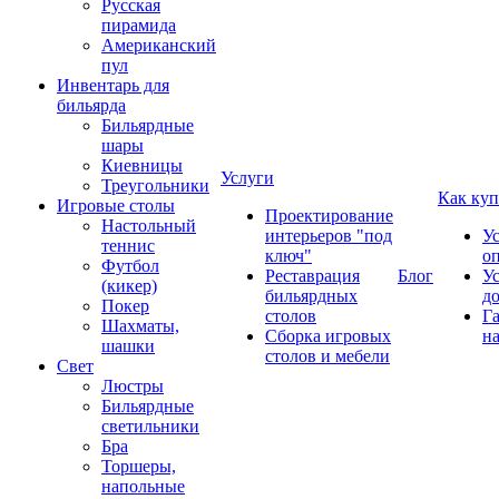
Русская
пирамида
Американский
пул
Инвентарь для
бильярда
Бильярдные
шары
Киевницы
Услуги
Треугольники
Как куп
Игровые столы
Проектирование
Настольный
интерьеров "под
У
теннис
ключ"
о
Футбол
Реставрация
Блог
У
(кикер)
бильярдных
д
Покер
столов
Г
Шахматы,
Сборка игровых
на
шашки
столов и мебели
Свет
Люстры
Бильярдные
светильники
Бра
Торшеры,
напольные