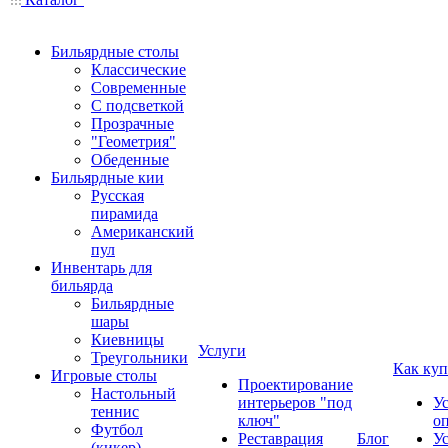
Бильярдные столы
Классические
Современные
С подсветкой
Прозрачные
"Геометрия"
Обеденные
Бильярдные кии
Русская
пирамида
Американский
пул
Инвентарь для
бильярда
Бильярдные
шары
Киевницы
Услуги
Треугольники
Как куп
Игровые столы
Проектирование
Настольный
интерьеров "под
У
теннис
ключ"
о
Футбол
Реставрация
Блог
У
(кикер)