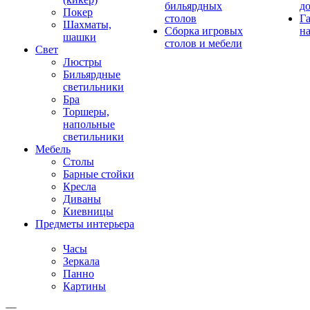
бильярдных
д
Покер
столов
Г
Шахматы,
Сборка игровых
на
шашки
столов и мебели
Свет
Люстры
Бильярдные
светильники
Бра
Торшеры,
напольные
светильники
Мебель
Столы
Барные стойки
Кресла
Диваны
Киевницы
Предметы интерьера
Часы
Зеркала
Панно
Картины