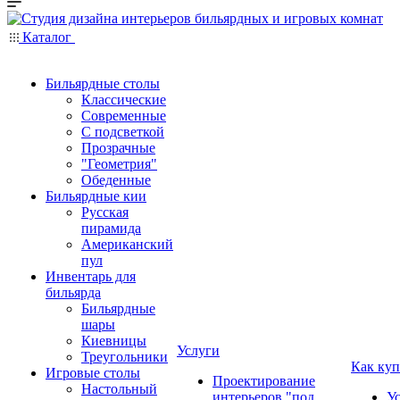
Каталог
Бильярдные столы
Классические
Современные
С подсветкой
Прозрачные
"Геометрия"
Обеденные
Бильярдные кии
Русская
пирамида
Американский
пул
Инвентарь для
бильярда
Бильярдные
шары
Киевницы
Услуги
Треугольники
Как куп
Игровые столы
Проектирование
Настольный
интерьеров "под
У