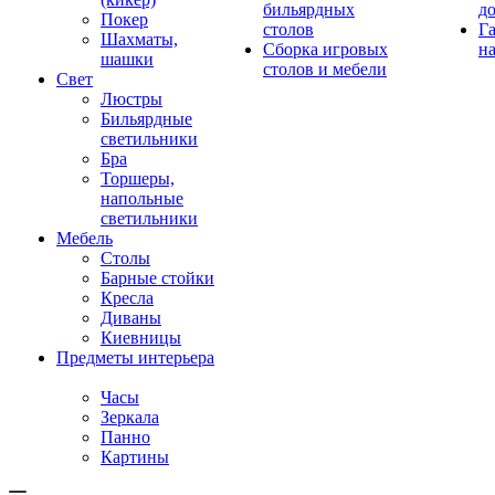
бильярдных
д
Покер
столов
Г
Шахматы,
Сборка игровых
на
шашки
столов и мебели
Свет
Люстры
Бильярдные
светильники
Бра
Торшеры,
напольные
светильники
Мебель
Столы
Барные стойки
Кресла
Диваны
Киевницы
Предметы интерьера
Часы
Зеркала
Панно
Картины