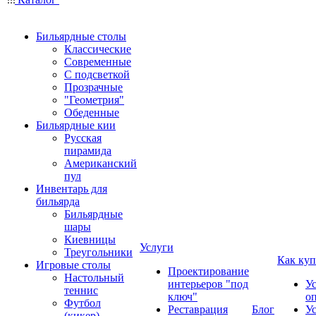
Бильярдные столы
Классические
Современные
С подсветкой
Прозрачные
"Геометрия"
Обеденные
Бильярдные кии
Русская
пирамида
Американский
пул
Инвентарь для
бильярда
Бильярдные
шары
Киевницы
Услуги
Треугольники
Как куп
Игровые столы
Проектирование
Настольный
интерьеров "под
У
теннис
ключ"
о
Футбол
Реставрация
Блог
У
(кикер)