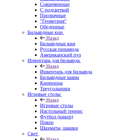
Современные
С подсветкой
Прозрачные
"Геометрия"
Обеденные
Бильярдные кии
Назад
Бильярдные кии
Русская пирамида
Американский пул
Инвентарь для бильярда
Назад
Инвентарь для бильярда
Бильярдные шары
Киевницы
Треугольники
Игровые столы
Назад
Игровые столы
Настольный теннис
Футбол (кикер)
Покер
Шахматы, шашки
Свет
Назад