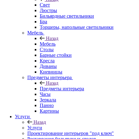
Свет
Люстры
Бильярдные светильники
Бра
Торшеры, напольные светильники
Мебель
Назад
Мебель
Столы
Барные стойки
Кресла
Диваны
Киевницы
Предметы интерьера
Назад
Предметы интерьера
Часы
Зеркала
Панно
Картины
Услуги
Назад
Услуги
Проектирование интерьеров "под ключ"
Реставрация бильярдных столов