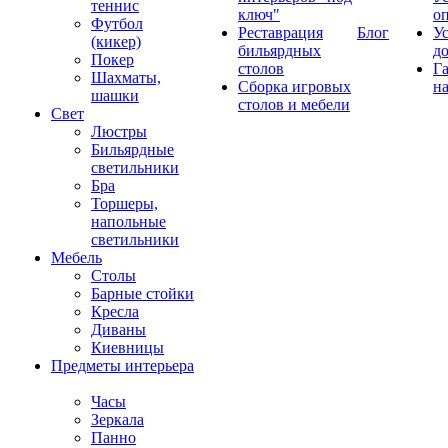
теннис
ключ"
о
Футбол
Реставрация
Блог
У
(кикер)
бильярдных
д
Покер
столов
Г
Шахматы,
Сборка игровых
на
шашки
столов и мебели
Свет
Люстры
Бильярдные
светильники
Бра
Торшеры,
напольные
светильники
Мебель
Столы
Барные стойки
Кресла
Диваны
Киевницы
Предметы интерьера
Часы
Зеркала
Панно