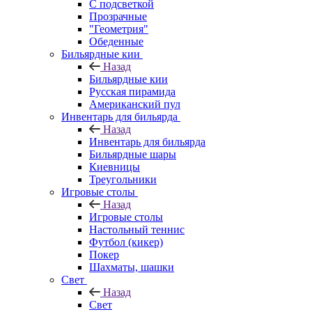
С подсветкой
Прозрачные
"Геометрия"
Обеденные
Бильярдные кии
Назад
Бильярдные кии
Русская пирамида
Американский пул
Инвентарь для бильярда
Назад
Инвентарь для бильярда
Бильярдные шары
Киевницы
Треугольники
Игровые столы
Назад
Игровые столы
Настольный теннис
Футбол (кикер)
Покер
Шахматы, шашки
Свет
Назад
Свет