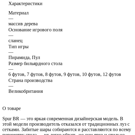
Характеристики
Материал
—
массив дерева
Основание игрового поля
—
сланец
Тип игры
—
Пирамида, Пул
Размер бильярдного стола
—
6 футов, 7 футов, 8 футов, 9 футов, 10 футов, 12 футов
Страна производства
—
Великобритания
О товаре
Spur BR — это яркая современная дизайнерская модель. В
этой модели производитель отказался от традиционных луз с
сетками. Забитые шары собираются и расставляются по всему
периметру стола — их легко убрать, но они ярко и стильно