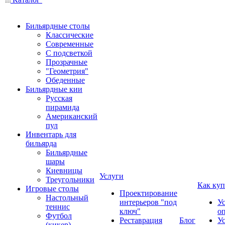
Бильярдные столы
Классические
Современные
С подсветкой
Прозрачные
"Геометрия"
Обеденные
Бильярдные кии
Русская
пирамида
Американский
пул
Инвентарь для
бильярда
Бильярдные
шары
Киевницы
Услуги
Треугольники
Как куп
Игровые столы
Проектирование
Настольный
интерьеров "под
У
теннис
ключ"
о
Футбол
Реставрация
Блог
У
(кикер)