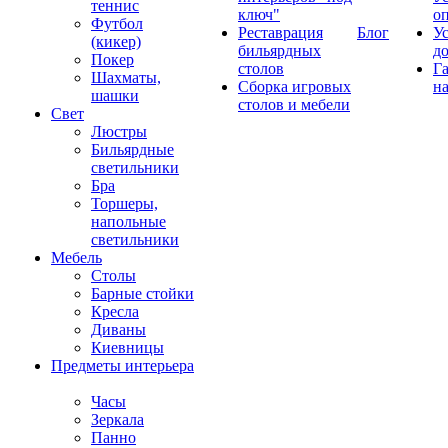
теннис
ключ"
о
Футбол
Реставрация
Блог
У
(кикер)
бильярдных
д
Покер
столов
Г
Шахматы,
Сборка игровых
на
шашки
столов и мебели
Свет
Люстры
Бильярдные
светильники
Бра
Торшеры,
напольные
светильники
Мебель
Столы
Барные стойки
Кресла
Диваны
Киевницы
Предметы интерьера
Часы
Зеркала
Панно