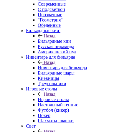
Современные
С подсветкой
Прозрачные
"Геометрия"
Обеденные
Бильярдные кии
Назад
Бильярдные кии
Русская пирамида
Американский пул
Инвентарь для бильярда
Назад
Инвентарь для бильярда
Бильярдные шары
Киевницы
Треугольники
Игровые столы
Назад
Игровые столы
Настольный теннис
Футбол (кикер)
Покер
Шахматы, шашки
Свет
Назад