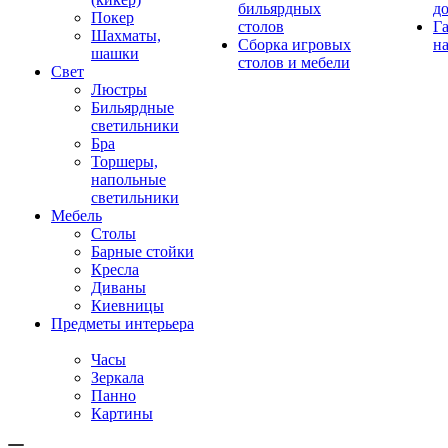
бильярдных
д
Покер
столов
Г
Шахматы,
Сборка игровых
на
шашки
столов и мебели
Свет
Люстры
Бильярдные
светильники
Бра
Торшеры,
напольные
светильники
Мебель
Столы
Барные стойки
Кресла
Диваны
Киевницы
Предметы интерьера
Часы
Зеркала
Панно
Картины