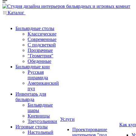
Каталог
Бильярдные столы
Классические
Современные
С подсветкой
Прозрачные
"Геометрия"
Обеденные
Бильярдные кии
Русская
пирамида
Американский
пул
Инвентарь для
бильярда
Бильярдные
шары
Киевницы
Услуги
Треугольники
Как куп
Игровые столы
Проектирование
Настольный
интерьеров "под
У