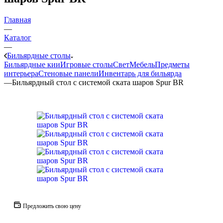
Главная
—
Каталог
—
Бильярдные столы
Бильярдные кии
Игровые столы
Свет
Мебель
Предметы
интерьера
Стеновые панели
Инвентарь для бильярда
—
Бильярдный стол с системой ската шаров Spur BR
Предложить свою цену