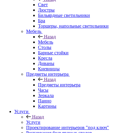
Свет
Люстры
Бильярдные светильники
Бра
Торшеры, напольные светильники
Мебель
Назад
Мебель
Столы
Барные стойки
Кресла
Диваны
Киевницы
Предметы интерьера
Назад
Предметы интерьера
Часы
Зеркала
Панно
Картины
Услуги
Назад
Услуги
Проектирование интерьеров "под ключ"
Реставрация бильярдных столов