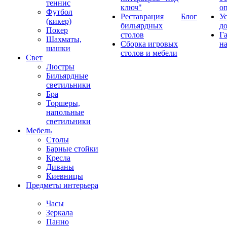
теннис
ключ"
о
Футбол
Реставрация
Блог
У
(кикер)
бильярдных
д
Покер
столов
Г
Шахматы,
Сборка игровых
на
шашки
столов и мебели
Свет
Люстры
Бильярдные
светильники
Бра
Торшеры,
напольные
светильники
Мебель
Столы
Барные стойки
Кресла
Диваны
Киевницы
Предметы интерьера
Часы
Зеркала
Панно