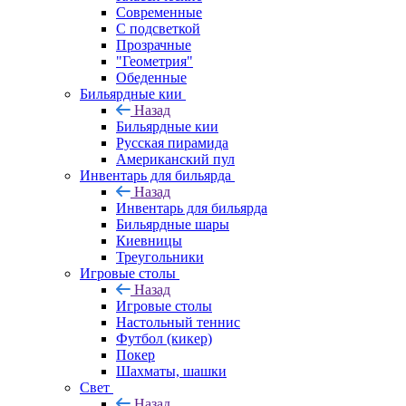
Современные
С подсветкой
Прозрачные
"Геометрия"
Обеденные
Бильярдные кии
Назад
Бильярдные кии
Русская пирамида
Американский пул
Инвентарь для бильярда
Назад
Инвентарь для бильярда
Бильярдные шары
Киевницы
Треугольники
Игровые столы
Назад
Игровые столы
Настольный теннис
Футбол (кикер)
Покер
Шахматы, шашки
Свет
Назад