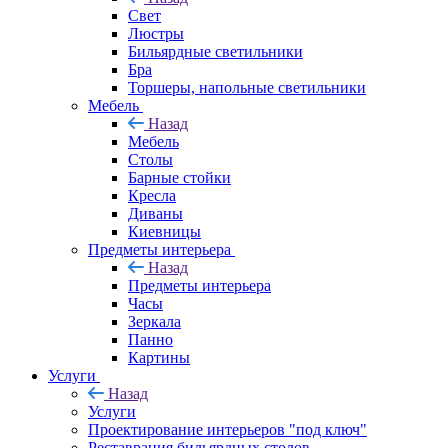
Свет
Люстры
Бильярдные светильники
Бра
Торшеры, напольные светильники
Мебель
Назад
Мебель
Столы
Барные стойки
Кресла
Диваны
Киевницы
Предметы интерьера
Назад
Предметы интерьера
Часы
Зеркала
Панно
Картины
Услуги
Назад
Услуги
Проектирование интерьеров "под ключ"
Реставрация бильярдных столов