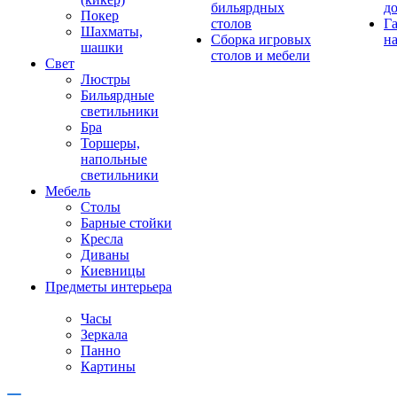
бильярдных
д
Покер
столов
Г
Шахматы,
Сборка игровых
на
шашки
столов и мебели
Свет
Люстры
Бильярдные
светильники
Бра
Торшеры,
напольные
светильники
Мебель
Столы
Барные стойки
Кресла
Диваны
Киевницы
Предметы интерьера
Часы
Зеркала
Панно
Картины