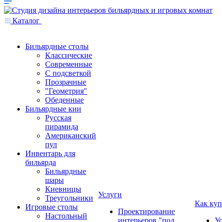
Каталог
Бильярдные столы
Классические
Современные
С подсветкой
Прозрачные
"Геометрия"
Обеденные
Бильярдные кии
Русская
пирамида
Американский
пул
Инвентарь для
бильярда
Бильярдные
шары
Киевницы
Услуги
Треугольники
Как куп
Игровые столы
Проектирование
Настольный
интерьеров "под
У