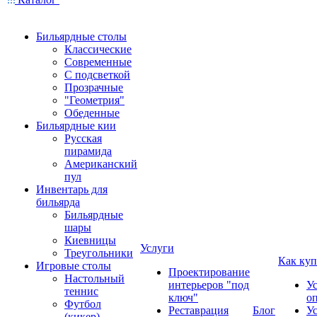
Бильярдные столы
Классические
Современные
С подсветкой
Прозрачные
"Геометрия"
Обеденные
Бильярдные кии
Русская
пирамида
Американский
пул
Инвентарь для
бильярда
Бильярдные
шары
Киевницы
Услуги
Треугольники
Как куп
Игровые столы
Проектирование
Настольный
интерьеров "под
У
теннис
ключ"
о
Футбол
Реставрация
Блог
У
(кикер)