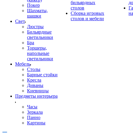
бильярдных
д
Покер
столов
Г
Шахматы,
Сборка игровых
на
шашки
столов и мебели
Свет
Люстры
Бильярдные
светильники
Бра
Торшеры,
напольные
светильники
Мебель
Столы
Барные стойки
Кресла
Диваны
Киевницы
Предметы интерьера
Часы
Зеркала
Панно
Картины