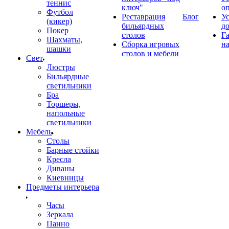
теннис
ключ"
о
Футбол
Реставрация
Блог
У
(кикер)
бильярдных
д
Покер
столов
Г
Шахматы,
Сборка игровых
на
шашки
столов и мебели
Свет
Люстры
Бильярдные
светильники
Бра
Торшеры,
напольные
светильники
Мебель
Столы
Барные стойки
Кресла
Диваны
Киевницы
Предметы интерьера
Часы
Зеркала
Панно