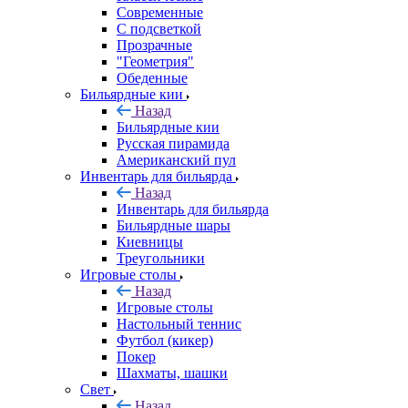
Современные
С подсветкой
Прозрачные
"Геометрия"
Обеденные
Бильярдные кии
Назад
Бильярдные кии
Русская пирамида
Американский пул
Инвентарь для бильярда
Назад
Инвентарь для бильярда
Бильярдные шары
Киевницы
Треугольники
Игровые столы
Назад
Игровые столы
Настольный теннис
Футбол (кикер)
Покер
Шахматы, шашки
Свет
Назад