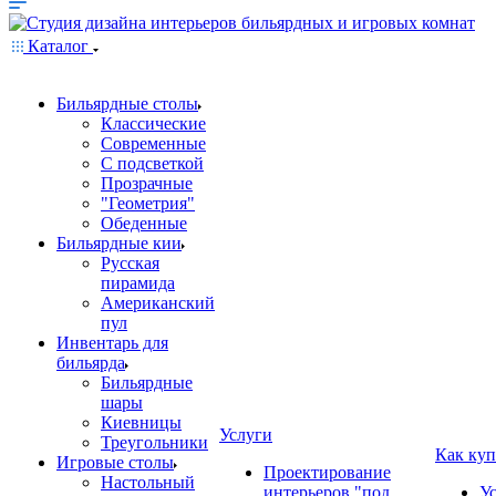
Каталог
Бильярдные столы
Классические
Современные
С подсветкой
Прозрачные
"Геометрия"
Обеденные
Бильярдные кии
Русская
пирамида
Американский
пул
Инвентарь для
бильярда
Бильярдные
шары
Киевницы
Услуги
Треугольники
Как куп
Игровые столы
Проектирование
Настольный
интерьеров "под
У