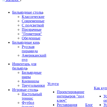
Бильярдные столы
Классические
Современные
С подсветкой
Прозрачные
"Геометрия"
Обеденные
Бильярдные кии
Русская
пирамида
Американский
пул
Инвентарь для
бильярда
Бильярдные
шары
Киевницы
Услуги
Треугольники
Как куп
Игровые столы
Проектирование
Настольный
интерьеров "под
У
теннис
ключ"
о
Футбол
Реставрация
Блог
У
(кикер)