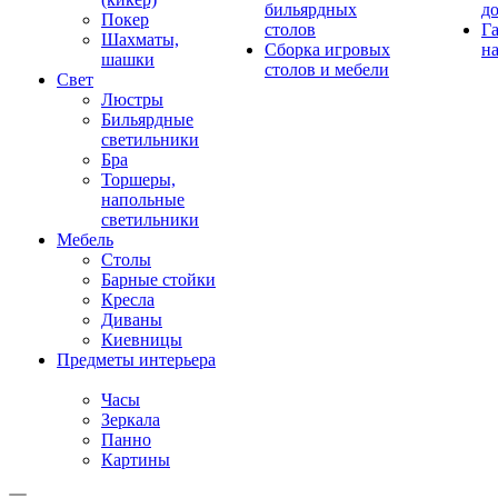
бильярдных
д
Покер
столов
Г
Шахматы,
Сборка игровых
на
шашки
столов и мебели
Свет
Люстры
Бильярдные
светильники
Бра
Торшеры,
напольные
светильники
Мебель
Столы
Барные стойки
Кресла
Диваны
Киевницы
Предметы интерьера
Часы
Зеркала
Панно
Картины