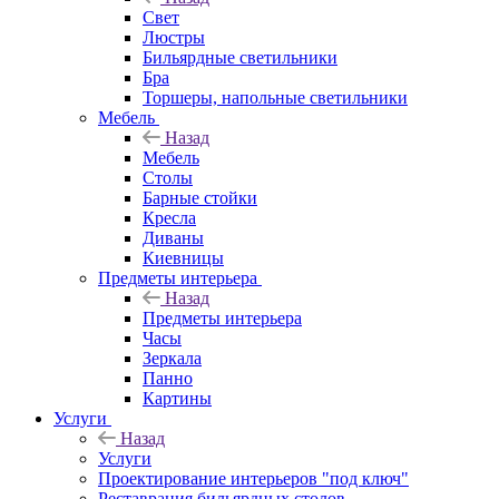
Свет
Люстры
Бильярдные светильники
Бра
Торшеры, напольные светильники
Мебель
Назад
Мебель
Столы
Барные стойки
Кресла
Диваны
Киевницы
Предметы интерьера
Назад
Предметы интерьера
Часы
Зеркала
Панно
Картины
Услуги
Назад
Услуги
Проектирование интерьеров "под ключ"
Реставрация бильярдных столов