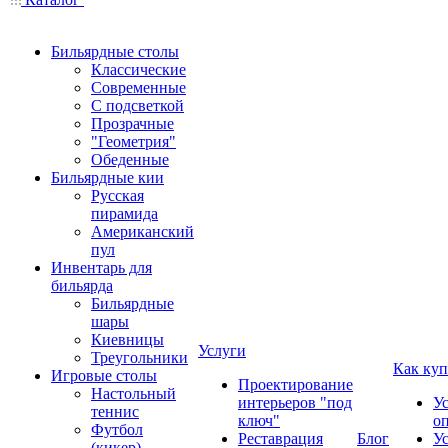
Бильярдные столы
Классические
Современные
С подсветкой
Прозрачные
"Геометрия"
Обеденные
Бильярдные кии
Русская
пирамида
Американский
пул
Инвентарь для
бильярда
Бильярдные
шары
Киевницы
Услуги
Треугольники
Как куп
Игровые столы
Проектирование
Настольный
интерьеров "под
У
теннис
ключ"
о
Футбол
Реставрация
Блог
У
(кикер)