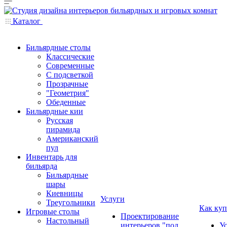
Каталог
Бильярдные столы
Классические
Современные
С подсветкой
Прозрачные
"Геометрия"
Обеденные
Бильярдные кии
Русская
пирамида
Американский
пул
Инвентарь для
бильярда
Бильярдные
шары
Киевницы
Услуги
Треугольники
Как куп
Игровые столы
Проектирование
Настольный
интерьеров "под
У