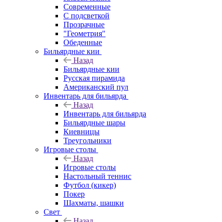
Современные
С подсветкой
Прозрачные
"Геометрия"
Обеденные
Бильярдные кии
Назад
Бильярдные кии
Русская пирамида
Американский пул
Инвентарь для бильярда
Назад
Инвентарь для бильярда
Бильярдные шары
Киевницы
Треугольники
Игровые столы
Назад
Игровые столы
Настольный теннис
Футбол (кикер)
Покер
Шахматы, шашки
Свет
Назад