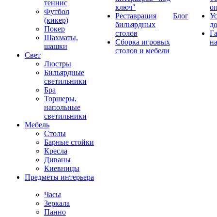
теннис
ключ"
о
Футбол
Реставрация
Блог
У
(кикер)
бильярдных
д
Покер
столов
Г
Шахматы,
Сборка игровых
на
шашки
столов и мебели
Свет
Люстры
Бильярдные
светильники
Бра
Торшеры,
напольные
светильники
Мебель
Столы
Барные стойки
Кресла
Диваны
Киевницы
Предметы интерьера
Часы
Зеркала
Панно