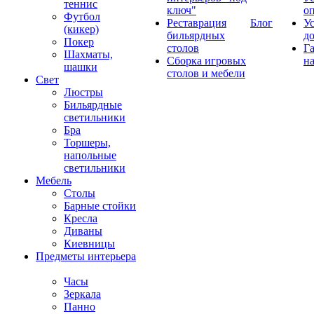
теннис
ключ"
о
Футбол
Реставрация
Блог
У
(кикер)
бильярдных
д
Покер
столов
Г
Шахматы,
Сборка игровых
на
шашки
столов и мебели
Свет
Люстры
Бильярдные
светильники
Бра
Торшеры,
напольные
светильники
Мебель
Столы
Барные стойки
Кресла
Диваны
Киевницы
Предметы интерьера
Часы
Зеркала
Панно