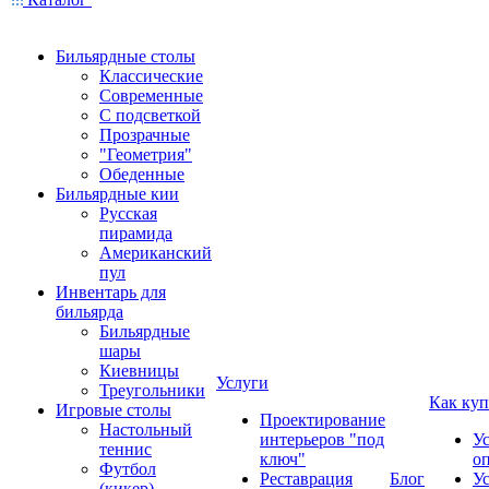
Бильярдные столы
Классические
Современные
С подсветкой
Прозрачные
"Геометрия"
Обеденные
Бильярдные кии
Русская
пирамида
Американский
пул
Инвентарь для
бильярда
Бильярдные
шары
Киевницы
Услуги
Треугольники
Как куп
Игровые столы
Проектирование
Настольный
интерьеров "под
У
теннис
ключ"
о
Футбол
Реставрация
Блог
У
(кикер)