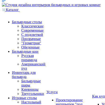
Каталог
Бильярдные столы
Классические
Современные
С подсветкой
Прозрачные
"Геометрия"
Обеденные
Бильярдные кии
Русская
пирамида
Американский
пул
Инвентарь для
бильярда
Бильярдные
шары
Киевницы
Услуги
Треугольники
Как куп
Игровые столы
Проектирование
Настольный
интерьеров "под
У