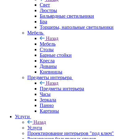
Свет
Люстры
Бильярдные светильники
Бра
Торшеры, напольные светильники
Мебель
Назад
Мебель
Столы
Барные стойки
Кресла
Диваны
Киевницы
Предметы интерьера
Назад
Предметы интерьера
Часы
Зеркала
Панно
Картины
Услуги
Назад
Услуги
Проектирование интерьеров "под ключ"
Реставрация бильярдных столов