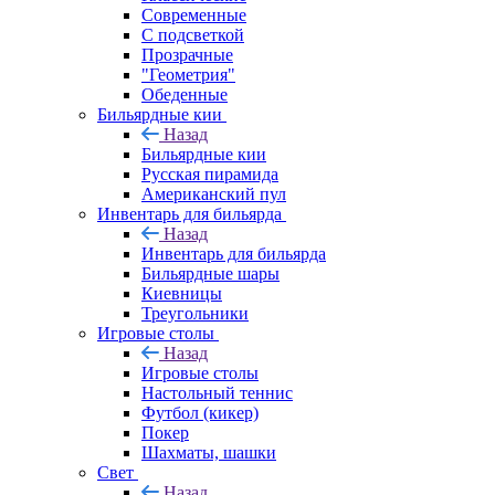
Современные
С подсветкой
Прозрачные
"Геометрия"
Обеденные
Бильярдные кии
Назад
Бильярдные кии
Русская пирамида
Американский пул
Инвентарь для бильярда
Назад
Инвентарь для бильярда
Бильярдные шары
Киевницы
Треугольники
Игровые столы
Назад
Игровые столы
Настольный теннис
Футбол (кикер)
Покер
Шахматы, шашки
Свет
Назад