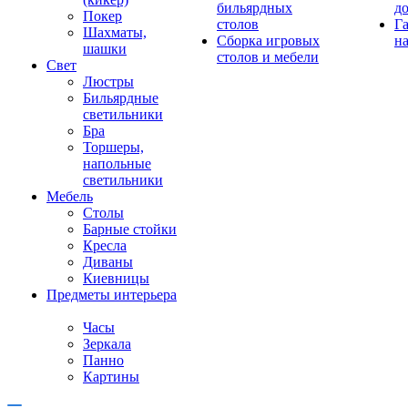
бильярдных
д
Покер
столов
Г
Шахматы,
Сборка игровых
на
шашки
столов и мебели
Свет
Люстры
Бильярдные
светильники
Бра
Торшеры,
напольные
светильники
Мебель
Столы
Барные стойки
Кресла
Диваны
Киевницы
Предметы интерьера
Часы
Зеркала
Панно
Картины