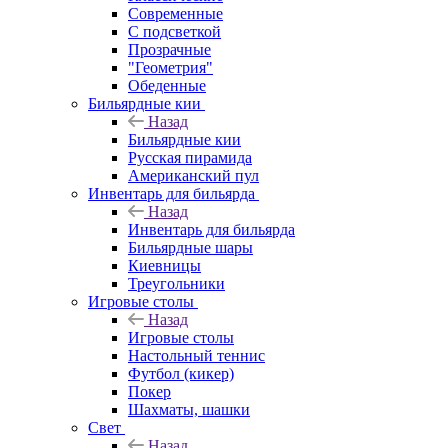
Современные
С подсветкой
Прозрачные
"Геометрия"
Обеденные
Бильярдные кии
Назад
Бильярдные кии
Русская пирамида
Американский пул
Инвентарь для бильярда
Назад
Инвентарь для бильярда
Бильярдные шары
Киевницы
Треугольники
Игровые столы
Назад
Игровые столы
Настольный теннис
Футбол (кикер)
Покер
Шахматы, шашки
Свет
Назад