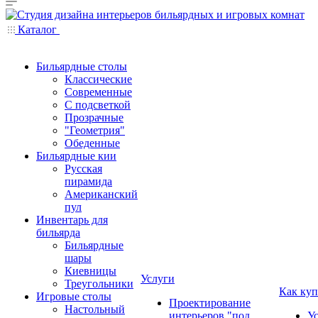
Каталог
Бильярдные столы
Классические
Современные
С подсветкой
Прозрачные
"Геометрия"
Обеденные
Бильярдные кии
Русская
пирамида
Американский
пул
Инвентарь для
бильярда
Бильярдные
шары
Киевницы
Услуги
Треугольники
Как куп
Игровые столы
Проектирование
Настольный
интерьеров "под
У