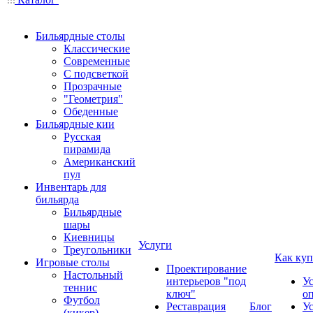
Бильярдные столы
Классические
Современные
С подсветкой
Прозрачные
"Геометрия"
Обеденные
Бильярдные кии
Русская
пирамида
Американский
пул
Инвентарь для
бильярда
Бильярдные
шары
Киевницы
Услуги
Треугольники
Как куп
Игровые столы
Проектирование
Настольный
интерьеров "под
У
теннис
ключ"
о
Футбол
Реставрация
Блог
У
(кикер)