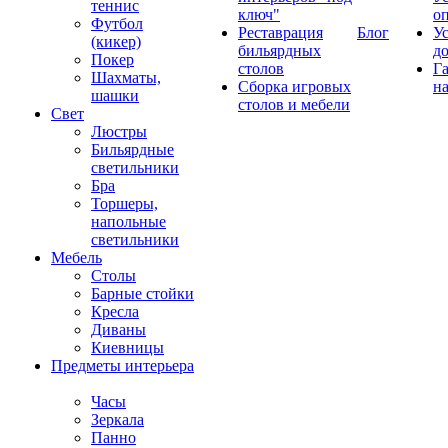
теннис
ключ"
о
Футбол
Реставрация
Блог
У
(кикер)
бильярдных
д
Покер
столов
Г
Шахматы,
Сборка игровых
на
шашки
столов и мебели
Свет
Люстры
Бильярдные
светильники
Бра
Торшеры,
напольные
светильники
Мебель
Столы
Барные стойки
Кресла
Диваны
Киевницы
Предметы интерьера
Часы
Зеркала
Панно