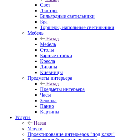
Свет
Люстры
Бильярдные светильники
Бра
Торшеры, напольные светильники
Мебель
Назад
Мебель
Столы
Барные стойки
Кресла
Диваны
Киевницы
Предметы интерьера
Назад
Предметы интерьера
Часы
Зеркала
Панно
Картины
Услуги
Назад
Услуги
Проектирование интерьеров "под ключ"
Реставрация бильярдных столов