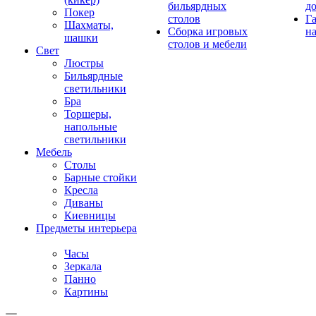
бильярдных
д
Покер
столов
Г
Шахматы,
Сборка игровых
на
шашки
столов и мебели
Свет
Люстры
Бильярдные
светильники
Бра
Торшеры,
напольные
светильники
Мебель
Столы
Барные стойки
Кресла
Диваны
Киевницы
Предметы интерьера
Часы
Зеркала
Панно
Картины