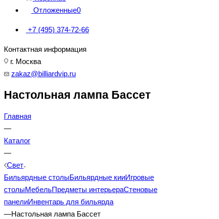
Отложенные
0
+7 (495) 374-72-66
Контактная информация
г. Москва
zakaz@billiardvip.ru
Настольная лампа Бассет
Главная
—
Каталог
—
Свет
Бильярдные столы
Бильярдные кии
Игровые
столы
Мебель
Предметы интерьера
Стеновые
панели
Инвентарь для бильярда
—
Настольная лампа Бассет