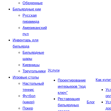
Обеденные
Бильярдные кии
Русская
пирамида
Американский
пул
Инвентарь для
бильярда
Бильярдные
шары
Киевницы
Услуги
Треугольники
Игровые столы
Как купи
Проектирование
Настольный
интерьеров "под
теннис
Ус
ключ"
Футбол
оп
Реставрация
(кикер)
Блог
Ус
бильярдных
Покер
до