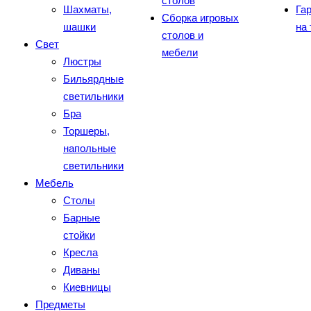
столов
Шахматы,
Га
Сборка игровых
шашки
на
столов и
Свет
мебели
Люстры
Бильярдные
светильники
Бра
Торшеры,
напольные
светильники
Мебель
Столы
Барные
стойки
Кресла
Диваны
Киевницы
Предметы