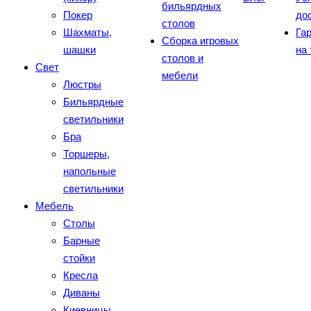
бильярдных
Покер
до
столов
Шахматы,
Га
Сборка игровых
шашки
на
столов и
Свет
мебели
Люстры
Бильярдные
светильники
Бра
Торшеры,
напольные
светильники
Мебель
Столы
Барные
стойки
Кресла
Диваны
Киевницы