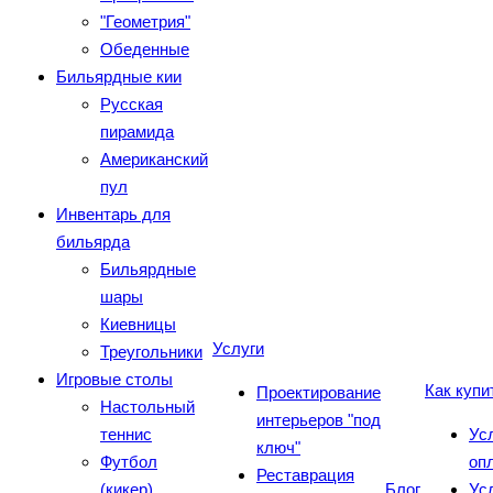
"Геометрия"
Обеденные
Бильярдные кии
Русская
пирамида
Американский
пул
Инвентарь для
бильярда
Бильярдные
шары
Киевницы
Услуги
Треугольники
Игровые столы
Как купи
Проектирование
Настольный
интерьеров "под
теннис
Ус
ключ"
Футбол
оп
Реставрация
(кикер)
Блог
Ус