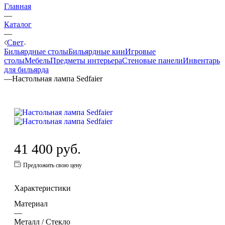
Главная
—
Каталог
—
Свет
Бильярдные столы
Бильярдные кии
Игровые
столы
Мебель
Предметы интерьера
Стеновые панели
Инвентарь
для бильярда
—
Настольная лампа Sedfaier
41 400
руб.
Предложить свою цену
Характеристики
Материал
—
Металл / Стекло