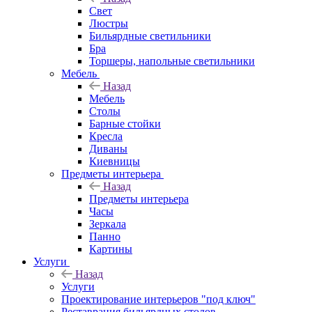
Свет
Люстры
Бильярдные светильники
Бра
Торшеры, напольные светильники
Мебель
Назад
Мебель
Столы
Барные стойки
Кресла
Диваны
Киевницы
Предметы интерьера
Назад
Предметы интерьера
Часы
Зеркала
Панно
Картины
Услуги
Назад
Услуги
Проектирование интерьеров "под ключ"
Реставрация бильярдных столов