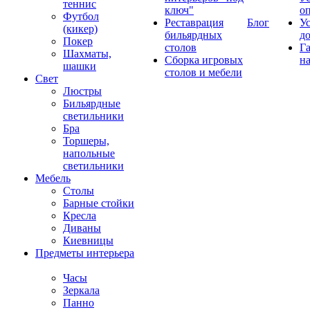
теннис
ключ"
о
Футбол
Реставрация
Блог
У
(кикер)
бильярдных
д
Покер
столов
Г
Шахматы,
Сборка игровых
на
шашки
столов и мебели
Свет
Люстры
Бильярдные
светильники
Бра
Торшеры,
напольные
светильники
Мебель
Столы
Барные стойки
Кресла
Диваны
Киевницы
Предметы интерьера
Часы
Зеркала
Панно