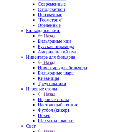
Современные
С подсветкой
Прозрачные
"Геометрия"
Обеденные
Бильярдные кии
Назад
Бильярдные кии
Русская пирамида
Американский пул
Инвентарь для бильярда
Назад
Инвентарь для бильярда
Бильярдные шары
Киевницы
Треугольники
Игровые столы
Назад
Игровые столы
Настольный теннис
Футбол (кикер)
Покер
Шахматы, шашки
Свет
Назад