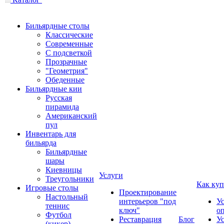
Бильярдные столы
Классические
Современные
С подсветкой
Прозрачные
"Геометрия"
Обеденные
Бильярдные кии
Русская
пирамида
Американский
пул
Инвентарь для
бильярда
Бильярдные
шары
Киевницы
Услуги
Треугольники
Как куп
Игровые столы
Проектирование
Настольный
интерьеров "под
У
теннис
ключ"
о
Футбол
Реставрация
Блог
У
(кикер)