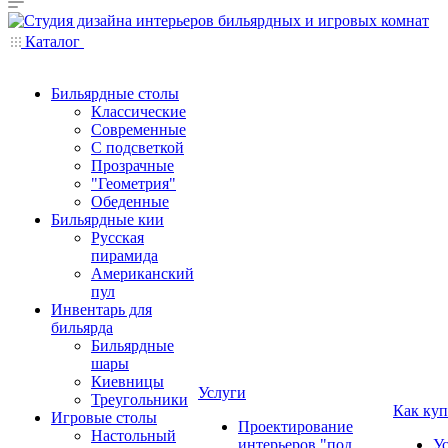
Каталог
Бильярдные столы
Классические
Современные
С подсветкой
Прозрачные
"Геометрия"
Обеденные
Бильярдные кии
Русская
пирамида
Американский
пул
Инвентарь для
бильярда
Бильярдные
шары
Киевницы
Услуги
Треугольники
Как куп
Игровые столы
Проектирование
Настольный
интерьеров "под
У