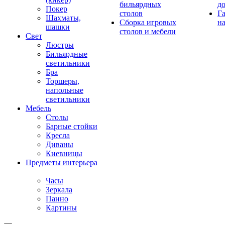
бильярдных
д
Покер
столов
Г
Шахматы,
Сборка игровых
на
шашки
столов и мебели
Свет
Люстры
Бильярдные
светильники
Бра
Торшеры,
напольные
светильники
Мебель
Столы
Барные стойки
Кресла
Диваны
Киевницы
Предметы интерьера
Часы
Зеркала
Панно
Картины