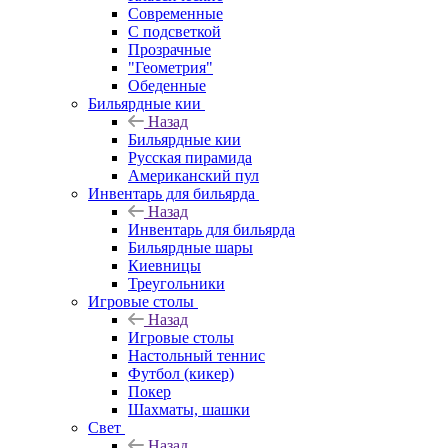
Современные
С подсветкой
Прозрачные
"Геометрия"
Обеденные
Бильярдные кии
Назад
Бильярдные кии
Русская пирамида
Американский пул
Инвентарь для бильярда
Назад
Инвентарь для бильярда
Бильярдные шары
Киевницы
Треугольники
Игровые столы
Назад
Игровые столы
Настольный теннис
Футбол (кикер)
Покер
Шахматы, шашки
Свет
Назад