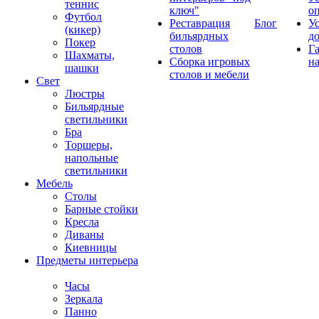
теннис
ключ"
о
Футбол
Реставрация
Блог
У
(кикер)
бильярдных
д
Покер
столов
Г
Шахматы,
Сборка игровых
на
шашки
столов и мебели
Свет
Люстры
Бильярдные
светильники
Бра
Торшеры,
напольные
светильники
Мебель
Столы
Барные стойки
Кресла
Диваны
Киевницы
Предметы интерьера
Часы
Зеркала
Панно