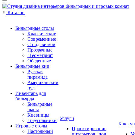
Каталог
Бильярдные столы
Классические
Современные
С подсветкой
Прозрачные
"Геометрия"
Обеденные
Бильярдные кии
Русская
пирамида
Американский
пул
Инвентарь для
бильярда
Бильярдные
шары
Киевницы
Услуги
Треугольники
Как куп
Игровые столы
Проектирование
Настольный
интерьеров "под
У