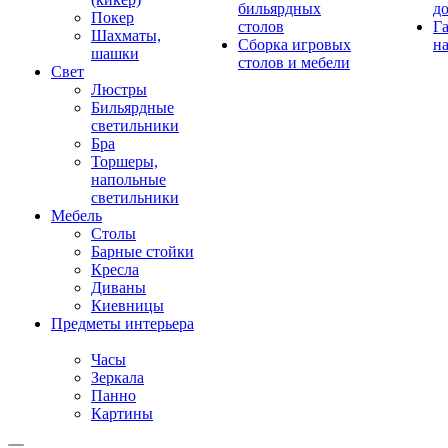
бильярдных
д
Покер
столов
Г
Шахматы,
Сборка игровых
на
шашки
столов и мебели
Свет
Люстры
Бильярдные
светильники
Бра
Торшеры,
напольные
светильники
Мебель
Столы
Барные стойки
Кресла
Диваны
Киевницы
Предметы интерьера
Часы
Зеркала
Панно
Картины