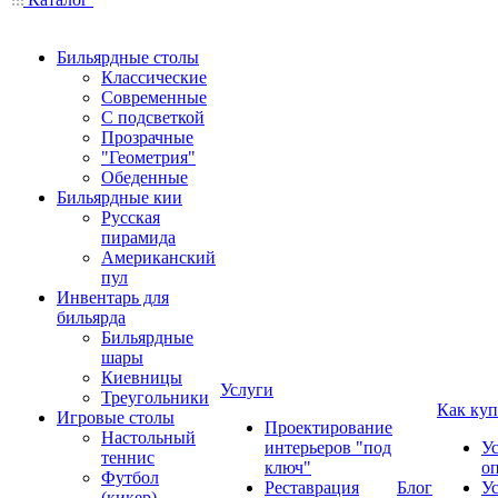
Бильярдные столы
Классические
Современные
С подсветкой
Прозрачные
"Геометрия"
Обеденные
Бильярдные кии
Русская
пирамида
Американский
пул
Инвентарь для
бильярда
Бильярдные
шары
Киевницы
Услуги
Треугольники
Как куп
Игровые столы
Проектирование
Настольный
интерьеров "под
У
теннис
ключ"
о
Футбол
Реставрация
Блог
У
(кикер)