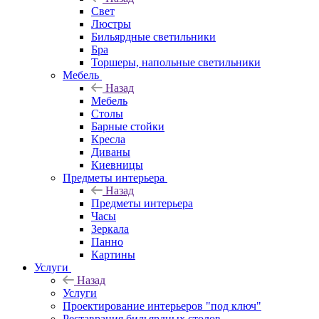
Свет
Люстры
Бильярдные светильники
Бра
Торшеры, напольные светильники
Мебель
Назад
Мебель
Столы
Барные стойки
Кресла
Диваны
Киевницы
Предметы интерьера
Назад
Предметы интерьера
Часы
Зеркала
Панно
Картины
Услуги
Назад
Услуги
Проектирование интерьеров "под ключ"
Реставрация бильярдных столов