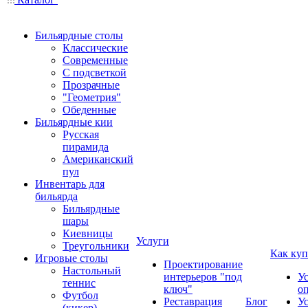
Бильярдные столы
Классические
Современные
С подсветкой
Прозрачные
"Геометрия"
Обеденные
Бильярдные кии
Русская
пирамида
Американский
пул
Инвентарь для
бильярда
Бильярдные
шары
Киевницы
Услуги
Треугольники
Как куп
Игровые столы
Проектирование
Настольный
интерьеров "под
У
теннис
ключ"
о
Футбол
Реставрация
Блог
У
(кикер)