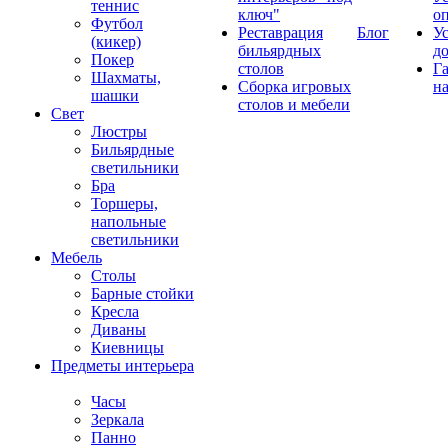
теннис
ключ"
о
Футбол
Реставрация
Блог
У
(кикер)
бильярдных
д
Покер
столов
Г
Шахматы,
Сборка игровых
на
шашки
столов и мебели
Свет
Люстры
Бильярдные
светильники
Бра
Торшеры,
напольные
светильники
Мебель
Столы
Барные стойки
Кресла
Диваны
Киевницы
Предметы интерьера
Часы
Зеркала
Панно