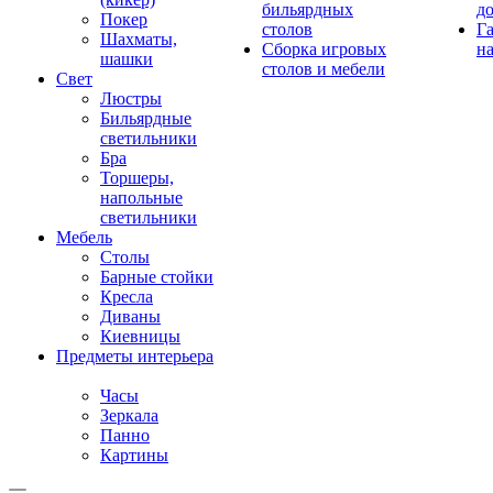
бильярдных
д
Покер
столов
Г
Шахматы,
Сборка игровых
на
шашки
столов и мебели
Свет
Люстры
Бильярдные
светильники
Бра
Торшеры,
напольные
светильники
Мебель
Столы
Барные стойки
Кресла
Диваны
Киевницы
Предметы интерьера
Часы
Зеркала
Панно
Картины