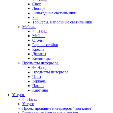
Свет
Люстры
Бильярдные светильники
Бра
Торшеры, напольные светильники
Мебель
Назад
Мебель
Столы
Барные стойки
Кресла
Диваны
Киевницы
Предметы интерьера
Назад
Предметы интерьера
Часы
Зеркала
Панно
Картины
Услуги
Назад
Услуги
Проектирование интерьеров "под ключ"
Реставрация бильярдных столов