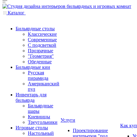
Каталог
Бильярдные столы
Классические
Современные
С подсветкой
Прозрачные
"Геометрия"
Обеденные
Бильярдные кии
Русская
пирамида
Американский
пул
Инвентарь для
бильярда
Бильярдные
шары
Киевницы
Услуги
Треугольники
Как куп
Игровые столы
Проектирование
Настольный
интерьеров "под
У