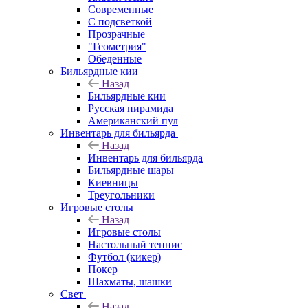
Современные
С подсветкой
Прозрачные
"Геометрия"
Обеденные
Бильярдные кии
Назад
Бильярдные кии
Русская пирамида
Американский пул
Инвентарь для бильярда
Назад
Инвентарь для бильярда
Бильярдные шары
Киевницы
Треугольники
Игровые столы
Назад
Игровые столы
Настольный теннис
Футбол (кикер)
Покер
Шахматы, шашки
Свет
Назад