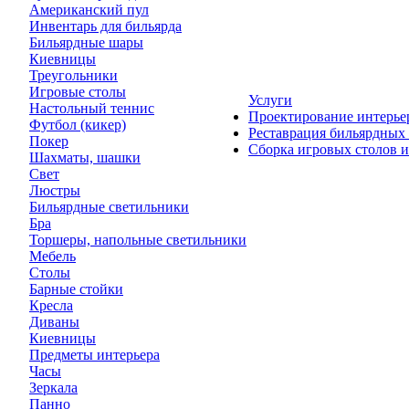
Американский пул
Инвентарь для бильярда
Бильярдные шары
Киевницы
Треугольники
Игровые столы
Услуги
Настольный теннис
Проектирование интерье
Футбол (кикер)
Реставрация бильярдных
Покер
Сборка игровых столов и
Шахматы, шашки
Свет
Люстры
Бильярдные светильники
Бра
Торшеры, напольные светильники
Мебель
Столы
Барные стойки
Кресла
Диваны
Киевницы
Предметы интерьера
Часы
Зеркала
Панно