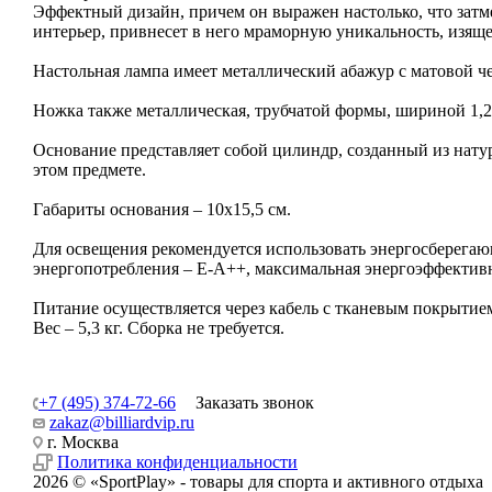
Эффектный дизайн, причем он выражен настолько, что затме
интерьер, привнесет в него мраморную уникальность, изящ
Настольная лампа имеет металлический абажур с матовой че
Ножка также металлическая, трубчатой формы, шириной 1,2
Основание представляет собой цилиндр, созданный из нату
этом предмете.
Габариты основания – 10х15,5 см.
Для освещения рекомендуется использовать энергосберегаю
энергопотребления – Е-А++, максимальная энергоэффектив
Питание осуществляется через кабель с тканевым покрытием
Вес – 5,3 кг. Сборка не требуется.
+7 (495) 374-72-66
Заказать звонок
zakaz@billiardvip.ru
г. Москва
Политика конфиденциальности
2026 © «SportPlay» - товары для спорта и активного отдыха