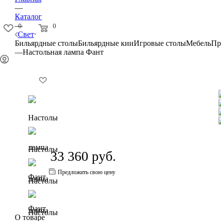
—
Каталог
—
0
0
Свет
Бильярдные столы
Бильярдные кии
Игровые столы
Мебель
Пр
—
Настольная лампа Фант
33 360
руб.
Предложить свою цену
О товаре