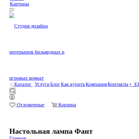
Картины
Каталог
Услуги
Блог
Как купить
Компания
Контакты
+ Е
0
0
Отложенные
Корзина
Настольная лампа Фант
Настольная лампа Фант купить в Москве и по в
Главная