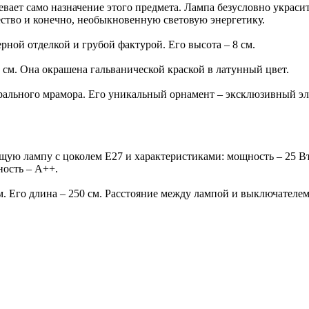
вает само назначение этого предмета. Лампа безусловно украси
ество и конечно, необыкновенную световую энергетику.
рной отделкой и грубой фактурой. Его высота – 8 см.
 см. Она окрашена гальванической краской в латунный цвет.
рального мрамора. Его уникальный орнамент – эксклюзивный эл
щую лампу с цоколем Е27 и характеристиками: мощность – 25 Вт
ность – A++.
. Его длина – 250 см. Расстояние между лампой и выключателем 