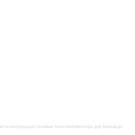
меты интерьера
Стеновые панели
Инвентарь для бильярда