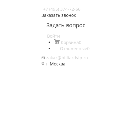
+7 (495) 374-72-66
Заказать звонок
Задать вопрос
Войти
Корзина
0
Отложенные
0
zakaz@billiardvip.ru
г. Москва