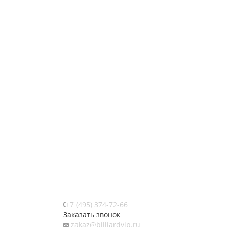
+7 (495) 374-72-66
Заказать звонок
zakaz@billiardvip.ru