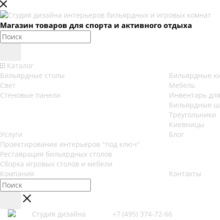
Магазин товаров для спорта и активного отдыха
Каталог
Бильярдные столы
Бильярдные к
Свет
Мебель
Стеновые панели
Инвентарь для
Бильярдные 
Треугольники
Киевницы
Услуги
Блог
Проектирование интерьеров "под ключ"
Реставрация бильярдных столов
Сборка игровых столов и мебели
Компания
Контакты
+7 (495) 374-72-66