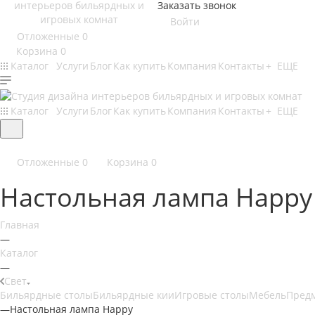
Заказать звонок
Войти
Отложенные
0
Корзина
0
Каталог
Услуги
Блог
Как купить
Компания
Контакты
+ ЕЩЕ
Каталог
Услуги
Блог
Как купить
Компания
Контакты
+ ЕЩЕ
Отложенные
0
Корзина
0
Настольная лампа Happy
Главная
—
Каталог
—
Свет
Бильярдные столы
Бильярдные кии
Игровые столы
Мебель
Пред
—
Настольная лампа Happy