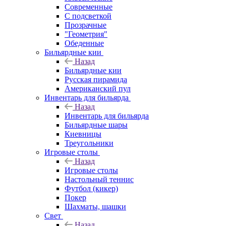
Современные
С подсветкой
Прозрачные
"Геометрия"
Обеденные
Бильярдные кии
Назад
Бильярдные кии
Русская пирамида
Американский пул
Инвентарь для бильярда
Назад
Инвентарь для бильярда
Бильярдные шары
Киевницы
Треугольники
Игровые столы
Назад
Игровые столы
Настольный теннис
Футбол (кикер)
Покер
Шахматы, шашки
Свет
Назад