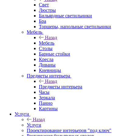
Свет
Люстры
Бильярдные светильники
Бра
Торшеры, напольные светильники
Мебель
Назад
Мебель
Столы
Барные стойки
Кресла
Диваны
Киевницы
Предметы интерьера
Назад
Предметы интерьера
Часы
Зеркала
Панно
Картины
Услуги
Назад
Услуги
Проектирование интерьеров "под ключ"
Реставрация бильярдных столов