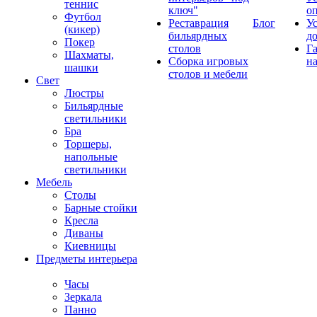
теннис
ключ"
о
Футбол
Реставрация
Блог
У
(кикер)
бильярдных
д
Покер
столов
Г
Шахматы,
Сборка игровых
на
шашки
столов и мебели
Свет
Люстры
Бильярдные
светильники
Бра
Торшеры,
напольные
светильники
Мебель
Столы
Барные стойки
Кресла
Диваны
Киевницы
Предметы интерьера
Часы
Зеркала
Панно