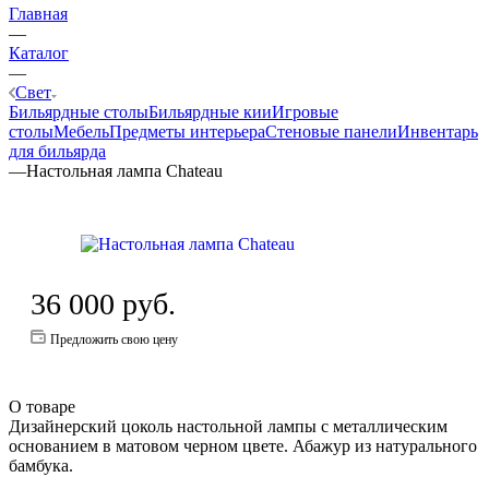
Главная
—
Каталог
—
Свет
Бильярдные столы
Бильярдные кии
Игровые
столы
Мебель
Предметы интерьера
Стеновые панели
Инвентарь
для бильярда
—
Настольная лампа Chateau
36 000
руб.
Предложить свою цену
О товаре
Дизайнерский цоколь настольной лампы с металлическим
основанием в матовом черном цвете. Абажур из натурального
бамбука.