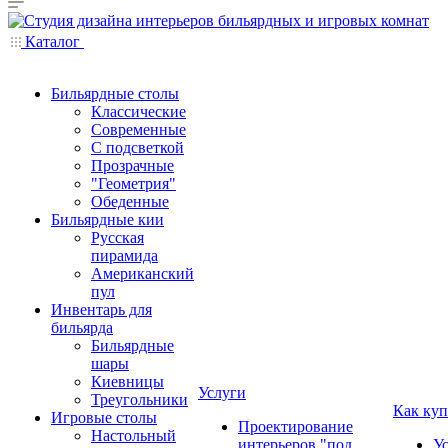
Каталог
Бильярдные столы
Классические
Современные
С подсветкой
Прозрачные
"Геометрия"
Обеденные
Бильярдные кии
Русская
пирамида
Американский
пул
Инвентарь для
бильярда
Бильярдные
шары
Киевницы
Услуги
Треугольники
Как куп
Игровые столы
Проектирование
Настольный
интерьеров "под
У