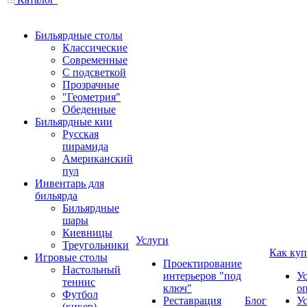
Бильярдные столы
Классические
Современные
С подсветкой
Прозрачные
"Геометрия"
Обеденные
Бильярдные кии
Русская
пирамида
Американский
пул
Инвентарь для
бильярда
Бильярдные
шары
Киевницы
Услуги
Треугольники
Как куп
Игровые столы
Проектирование
Настольный
интерьеров "под
У
теннис
ключ"
о
Футбол
Реставрация
Блог
У
(кикер)