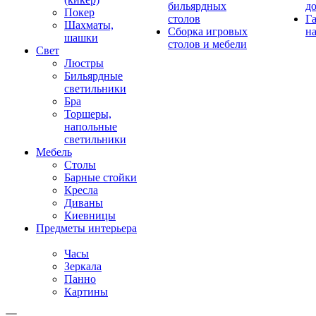
бильярдных
д
Покер
столов
Г
Шахматы,
Сборка игровых
на
шашки
столов и мебели
Свет
Люстры
Бильярдные
светильники
Бра
Торшеры,
напольные
светильники
Мебель
Столы
Барные стойки
Кресла
Диваны
Киевницы
Предметы интерьера
Часы
Зеркала
Панно
Картины