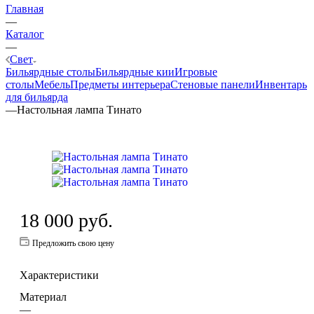
Главная
—
Каталог
—
Свет
Бильярдные столы
Бильярдные кии
Игровые
столы
Мебель
Предметы интерьера
Стеновые панели
Инвентарь
для бильярда
—
Настольная лампа Тинато
18 000
руб.
Предложить свою цену
Характеристики
Материал
—