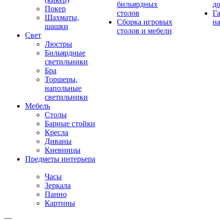
бильярдных
д
Покер
столов
Г
Шахматы,
Сборка игровых
на
шашки
столов и мебели
Свет
Люстры
Бильярдные
светильники
Бра
Торшеры,
напольные
светильники
Мебель
Столы
Барные стойки
Кресла
Диваны
Киевницы
Предметы интерьера
Часы
Зеркала
Панно
Картины