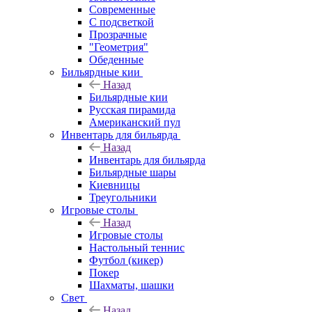
Современные
С подсветкой
Прозрачные
"Геометрия"
Обеденные
Бильярдные кии
Назад
Бильярдные кии
Русская пирамида
Американский пул
Инвентарь для бильярда
Назад
Инвентарь для бильярда
Бильярдные шары
Киевницы
Треугольники
Игровые столы
Назад
Игровые столы
Настольный теннис
Футбол (кикер)
Покер
Шахматы, шашки
Свет
Назад