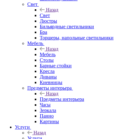
Свет
Назад
Свет
Люстры
Бильярдные светильники
Бра
Торшеры, напольные светильники
Мебель
Назад
Мебель
Столы
Барные стойки
Кресла
Диваны
Киевницы
Предметы интерьера
Назад
Предметы интерьера
Часы
Зеркала
Панно
Картины
Услуги
Назад
Услуги