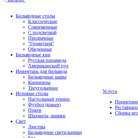
Бильярдные столы
Классические
Современные
С подсветкой
Прозрачные
"Геометрия"
Обеденные
Бильярдные кии
Русская пирамида
Американский пул
Инвентарь для бильярда
Бильярдные шары
Киевницы
Треугольники
Услуги
Игровые столы
Настольный теннис
Проектиро
Футбол (кикер)
Реставрац
Покер
Сборка иг
Шахматы, шашки
Свет
Люстры
Бильярдные светильники
Бра