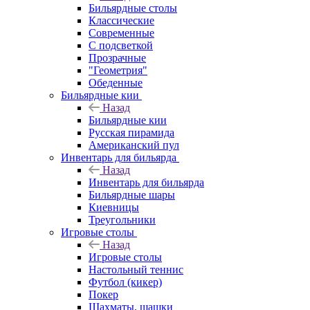
Бильярдные столы
Классические
Современные
С подсветкой
Прозрачные
"Геометрия"
Обеденные
Бильярдные кии
Назад
Бильярдные кии
Русская пирамида
Американский пул
Инвентарь для бильярда
Назад
Инвентарь для бильярда
Бильярдные шары
Киевницы
Треугольники
Игровые столы
Назад
Игровые столы
Настольный теннис
Футбол (кикер)
Покер
Шахматы, шашки