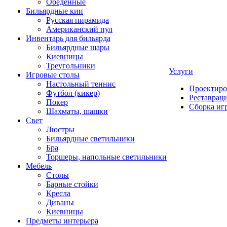
Обеденные
Бильярдные кии
Русская пирамида
Американский пул
Инвентарь для бильярда
Бильярдные шары
Киевницы
Треугольники
Услуги
Игровые столы
Настольный теннис
Проектиро
Футбол (кикер)
Реставрац
Покер
Сборка иг
Шахматы, шашки
Свет
Люстры
Бильярдные светильники
Бра
Торшеры, напольные светильники
Мебель
Столы
Барные стойки
Кресла
Диваны
Киевницы
Предметы интерьера