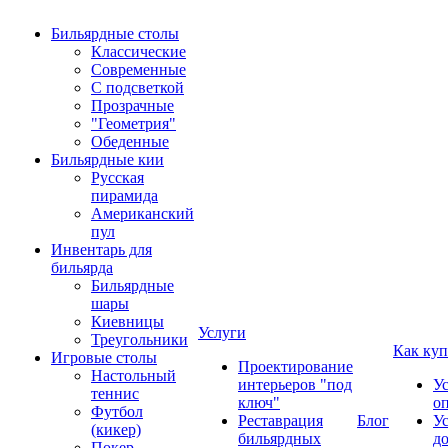
Бильярдные столы
Классические
Современные
С подсветкой
Прозрачные
"Геометрия"
Обеденные
Бильярдные кии
Русская
пирамида
Американский
пул
Инвентарь для
бильярда
Бильярдные
шары
Киевницы
Услуги
Треугольники
Как куп
Игровые столы
Проектирование
Настольный
интерьеров "под
У
теннис
ключ"
о
Футбол
Реставрация
Блог
У
(кикер)
бильярдных
д
Покер