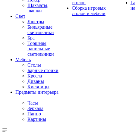
столов
Г
Шахматы,
Сборка игровых
на
шашки
столов и мебели
Свет
Люстры
Бильярдные
светильники
Бра
Торшеры,
напольные
светильники
Мебель
Столы
Барные стойки
Кресла
Диваны
Киевницы
Предметы интерьера
Часы
Зеркала
Панно
Картины