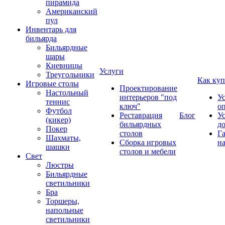
пирамида
Американский
пул
Инвентарь для
бильярда
Бильярдные
шары
Киевницы
Услуги
Треугольники
Как куп
Игровые столы
Проектирование
Настольный
интерьеров "под
У
теннис
ключ"
о
Футбол
Реставрация
Блог
У
(кикер)
бильярдных
д
Покер
столов
Г
Шахматы,
Сборка игровых
на
шашки
столов и мебели
Свет
Люстры
Бильярдные
светильники
Бра
Торшеры,
напольные
светильники