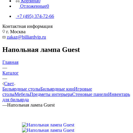
Корзина
0
Отложенные
0
+7 (495) 374-72-66
Контактная информация
г. Москва
zakaz@billiardvip.ru
Напольная лампа Guest
Главная
—
Каталог
—
Свет
Бильярдные столы
Бильярдные кии
Игровые
столы
Мебель
Предметы интерьера
Стеновые панели
Инвентарь
для бильярда
—
Напольная лампа Guest