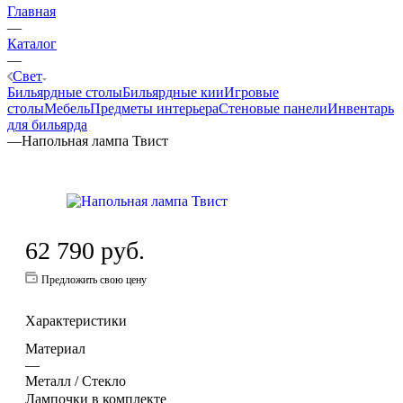
Главная
—
Каталог
—
Свет
Бильярдные столы
Бильярдные кии
Игровые
столы
Мебель
Предметы интерьера
Стеновые панели
Инвентарь
для бильярда
—
Напольная лампа Твист
62 790
руб.
Предложить свою цену
Характеристики
Материал
—
Металл / Стекло
Лампочки в комплекте