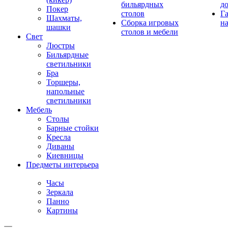
бильярдных
д
Покер
столов
Г
Шахматы,
Сборка игровых
на
шашки
столов и мебели
Свет
Люстры
Бильярдные
светильники
Бра
Торшеры,
напольные
светильники
Мебель
Столы
Барные стойки
Кресла
Диваны
Киевницы
Предметы интерьера
Часы
Зеркала
Панно
Картины