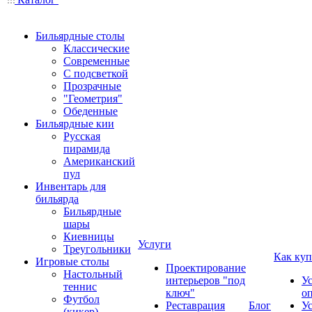
Бильярдные столы
Классические
Современные
С подсветкой
Прозрачные
"Геометрия"
Обеденные
Бильярдные кии
Русская
пирамида
Американский
пул
Инвентарь для
бильярда
Бильярдные
шары
Киевницы
Услуги
Треугольники
Как куп
Игровые столы
Проектирование
Настольный
интерьеров "под
У
теннис
ключ"
о
Футбол
Реставрация
Блог
У
(кикер)