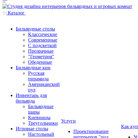
Каталог
Бильярдные столы
Классические
Современные
С подсветкой
Прозрачные
"Геометрия"
Обеденные
Бильярдные кии
Русская
пирамида
Американский
пул
Инвентарь для
бильярда
Бильярдные
шары
Киевницы
Услуги
Треугольники
Как куп
Игровые столы
Проектирование
Настольный
интерьеров "под
У