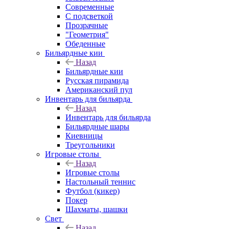
Современные
С подсветкой
Прозрачные
"Геометрия"
Обеденные
Бильярдные кии
Назад
Бильярдные кии
Русская пирамида
Американский пул
Инвентарь для бильярда
Назад
Инвентарь для бильярда
Бильярдные шары
Киевницы
Треугольники
Игровые столы
Назад
Игровые столы
Настольный теннис
Футбол (кикер)
Покер
Шахматы, шашки
Свет
Назад