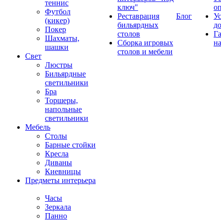
теннис
ключ"
о
Футбол
Реставрация
Блог
У
(кикер)
бильярдных
д
Покер
столов
Г
Шахматы,
Сборка игровых
на
шашки
столов и мебели
Свет
Люстры
Бильярдные
светильники
Бра
Торшеры,
напольные
светильники
Мебель
Столы
Барные стойки
Кресла
Диваны
Киевницы
Предметы интерьера
Часы
Зеркала
Панно