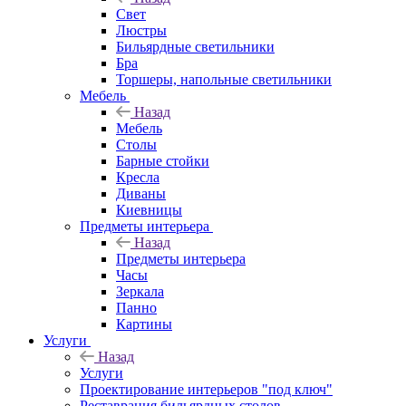
Свет
Люстры
Бильярдные светильники
Бра
Торшеры, напольные светильники
Мебель
Назад
Мебель
Столы
Барные стойки
Кресла
Диваны
Киевницы
Предметы интерьера
Назад
Предметы интерьера
Часы
Зеркала
Панно
Картины
Услуги
Назад
Услуги
Проектирование интерьеров "под ключ"
Реставрация бильярдных столов