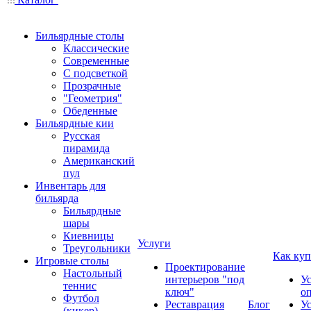
Бильярдные столы
Классические
Современные
С подсветкой
Прозрачные
"Геометрия"
Обеденные
Бильярдные кии
Русская
пирамида
Американский
пул
Инвентарь для
бильярда
Бильярдные
шары
Киевницы
Услуги
Треугольники
Как куп
Игровые столы
Проектирование
Настольный
интерьеров "под
У
теннис
ключ"
о
Футбол
Реставрация
Блог
У
(кикер)