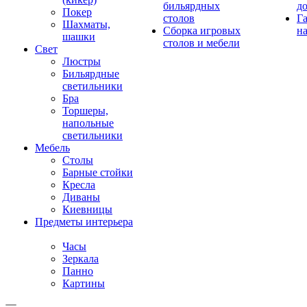
бильярдных
д
Покер
столов
Г
Шахматы,
Сборка игровых
на
шашки
столов и мебели
Свет
Люстры
Бильярдные
светильники
Бра
Торшеры,
напольные
светильники
Мебель
Столы
Барные стойки
Кресла
Диваны
Киевницы
Предметы интерьера
Часы
Зеркала
Панно
Картины