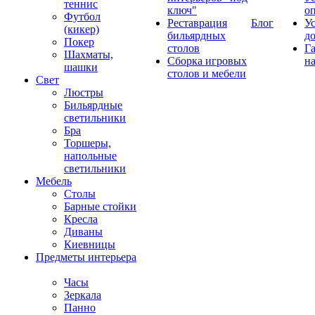
теннис
ключ"
о
Футбол
Реставрация
Блог
У
(кикер)
бильярдных
д
Покер
столов
Г
Шахматы,
Сборка игровых
на
шашки
столов и мебели
Свет
Люстры
Бильярдные
светильники
Бра
Торшеры,
напольные
светильники
Мебель
Столы
Барные стойки
Кресла
Диваны
Киевницы
Предметы интерьера
Часы
Зеркала
Панно