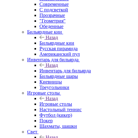
Современные
С подсветкой
Прозрачные
"Геометрия"
Обеденные
Бильярдные кии
Назад
Бильярдные кии
Русская пирамида
Американский пул
Инвентарь для бильярда
Назад
Инвентарь для бильярда
Бильярдные шары
Киевницы
Треугольники
Игровые столы
Назад
Игровые столы
Настольный теннис
Футбол (кикер)
Покер
Шахматы, шашки
Свет
Назад