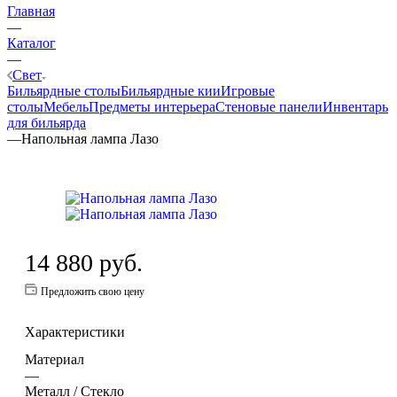
Главная
—
Каталог
—
Свет
Бильярдные столы
Бильярдные кии
Игровые
столы
Мебель
Предметы интерьера
Стеновые панели
Инвентарь
для бильярда
—
Напольная лампа Лазо
14 880
руб.
Предложить свою цену
Характеристики
Материал
—
Металл / Стекло