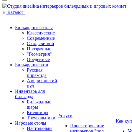
Каталог
Бильярдные столы
Классические
Современные
С подсветкой
Прозрачные
"Геометрия"
Обеденные
Бильярдные кии
Русская
пирамида
Американский
пул
Инвентарь для
бильярда
Бильярдные
шары
Киевницы
Услуги
Треугольники
Как куп
Игровые столы
Проектирование
Настольный
интерьеров "под
У