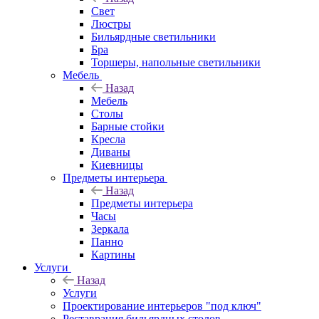
Свет
Люстры
Бильярдные светильники
Бра
Торшеры, напольные светильники
Мебель
Назад
Мебель
Столы
Барные стойки
Кресла
Диваны
Киевницы
Предметы интерьера
Назад
Предметы интерьера
Часы
Зеркала
Панно
Картины
Услуги
Назад
Услуги
Проектирование интерьеров "под ключ"
Реставрация бильярдных столов