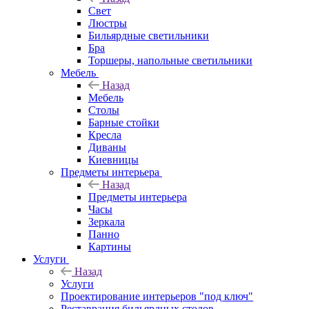
Свет
Люстры
Бильярдные светильники
Бра
Торшеры, напольные светильники
Мебель
Назад
Мебель
Столы
Барные стойки
Кресла
Диваны
Киевницы
Предметы интерьера
Назад
Предметы интерьера
Часы
Зеркала
Панно
Картины
Услуги
Назад
Услуги
Проектирование интерьеров "под ключ"
Реставрация бильярдных столов