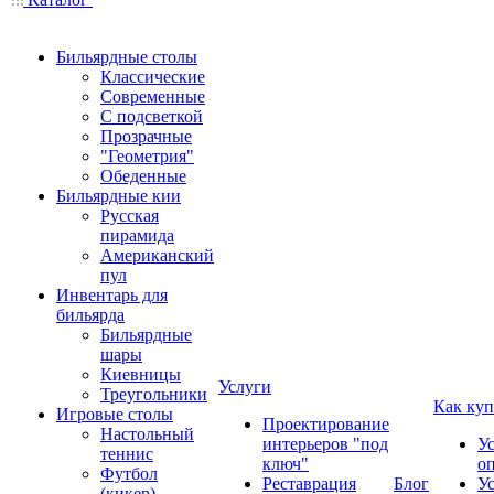
Бильярдные столы
Классические
Современные
С подсветкой
Прозрачные
"Геометрия"
Обеденные
Бильярдные кии
Русская
пирамида
Американский
пул
Инвентарь для
бильярда
Бильярдные
шары
Киевницы
Услуги
Треугольники
Как куп
Игровые столы
Проектирование
Настольный
интерьеров "под
У
теннис
ключ"
о
Футбол
Реставрация
Блог
У
(кикер)