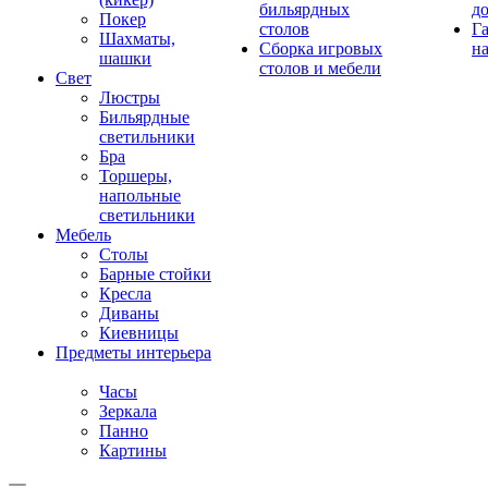
бильярдных
д
Покер
столов
Г
Шахматы,
Сборка игровых
на
шашки
столов и мебели
Свет
Люстры
Бильярдные
светильники
Бра
Торшеры,
напольные
светильники
Мебель
Столы
Барные стойки
Кресла
Диваны
Киевницы
Предметы интерьера
Часы
Зеркала
Панно
Картины