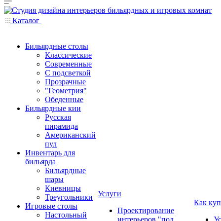
Каталог
Бильярдные столы
Классические
Современные
С подсветкой
Прозрачные
"Геометрия"
Обеденные
Бильярдные кии
Русская
пирамида
Американский
пул
Инвентарь для
бильярда
Бильярдные
шары
Киевницы
Услуги
Треугольники
Как куп
Игровые столы
Проектирование
Настольный
интерьеров "под
У