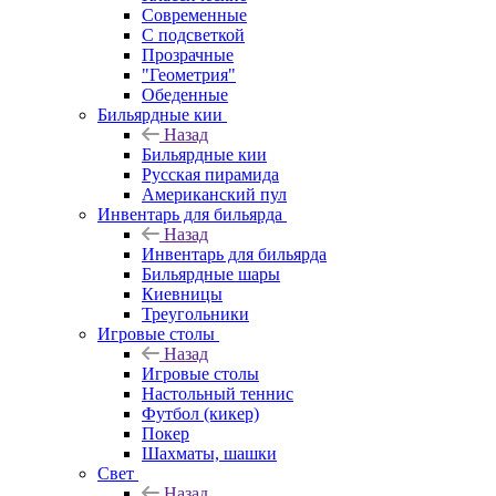
Современные
С подсветкой
Прозрачные
"Геометрия"
Обеденные
Бильярдные кии
Назад
Бильярдные кии
Русская пирамида
Американский пул
Инвентарь для бильярда
Назад
Инвентарь для бильярда
Бильярдные шары
Киевницы
Треугольники
Игровые столы
Назад
Игровые столы
Настольный теннис
Футбол (кикер)
Покер
Шахматы, шашки
Свет
Назад