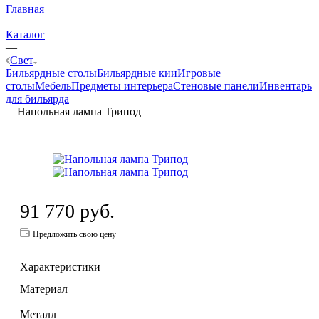
Главная
—
Каталог
—
Свет
Бильярдные столы
Бильярдные кии
Игровые
столы
Мебель
Предметы интерьера
Стеновые панели
Инвентарь
для бильярда
—
Напольная лампа Трипод
91 770
руб.
Предложить свою цену
Характеристики
Материал
—
Металл