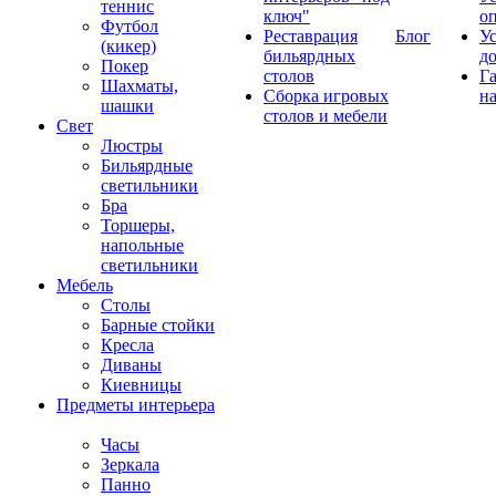
теннис
ключ"
о
Футбол
Реставрация
Блог
У
(кикер)
бильярдных
д
Покер
столов
Г
Шахматы,
Сборка игровых
на
шашки
столов и мебели
Свет
Люстры
Бильярдные
светильники
Бра
Торшеры,
напольные
светильники
Мебель
Столы
Барные стойки
Кресла
Диваны
Киевницы
Предметы интерьера
Часы
Зеркала
Панно