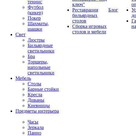
теннис
ключ"
о
Футбол
Реставрация
Блог
У
(кикер)
бильярдных
д
Покер
столов
Г
Шахматы,
Сборка игровых
на
шашки
столов и мебели
Свет
Люстры
Бильярдные
светильники
Бра
Торшеры,
напольные
светильники
Мебель
Столы
Барные стойки
Кресла
Диваны
Киевницы
Предметы интерьера
Часы
Зеркала
Панно