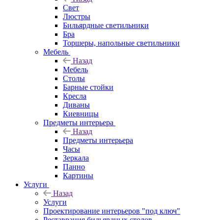
Свет
Люстры
Бильярдные светильники
Бра
Торшеры, напольные светильники
Мебель
Назад
Мебель
Столы
Барные стойки
Кресла
Диваны
Киевницы
Предметы интерьера
Назад
Предметы интерьера
Часы
Зеркала
Панно
Картины
Услуги
Назад
Услуги
Проектирование интерьеров "под ключ"
Реставрация бильярдных столов