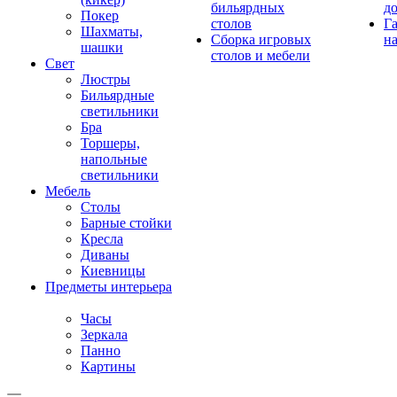
бильярдных
д
Покер
столов
Г
Шахматы,
Сборка игровых
на
шашки
столов и мебели
Свет
Люстры
Бильярдные
светильники
Бра
Торшеры,
напольные
светильники
Мебель
Столы
Барные стойки
Кресла
Диваны
Киевницы
Предметы интерьера
Часы
Зеркала
Панно
Картины