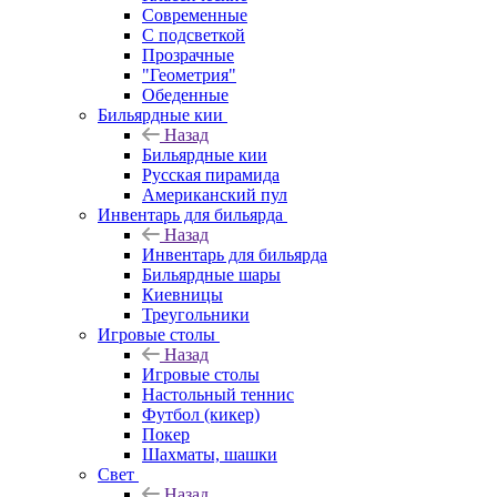
Современные
С подсветкой
Прозрачные
"Геометрия"
Обеденные
Бильярдные кии
Назад
Бильярдные кии
Русская пирамида
Американский пул
Инвентарь для бильярда
Назад
Инвентарь для бильярда
Бильярдные шары
Киевницы
Треугольники
Игровые столы
Назад
Игровые столы
Настольный теннис
Футбол (кикер)
Покер
Шахматы, шашки
Свет
Назад