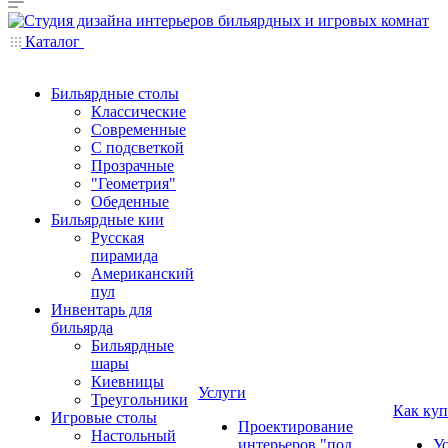
Каталог
Бильярдные столы
Классические
Современные
С подсветкой
Прозрачные
"Геометрия"
Обеденные
Бильярдные кии
Русская
пирамида
Американский
пул
Инвентарь для
бильярда
Бильярдные
шары
Киевницы
Услуги
Треугольники
Как куп
Игровые столы
Проектирование
Настольный
интерьеров "под
У