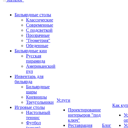
Бильярдные столы
Классические
Современные
С подсветкой
Прозрачные
"Геометрия"
Обеденные
Бильярдные кии
Русская
пирамида
Американский
пул
Инвентарь для
бильярда
Бильярдные
шары
Киевницы
Услуги
Треугольники
Как куп
Игровые столы
Проектирование
Настольный
интерьеров "под
У
теннис
ключ"
о
Футбол
Реставрация
Блог
У
(кикер)