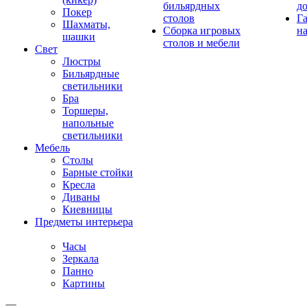
бильярдных
д
Покер
столов
Г
Шахматы,
Сборка игровых
на
шашки
столов и мебели
Свет
Люстры
Бильярдные
светильники
Бра
Торшеры,
напольные
светильники
Мебель
Столы
Барные стойки
Кресла
Диваны
Киевницы
Предметы интерьера
Часы
Зеркала
Панно
Картины