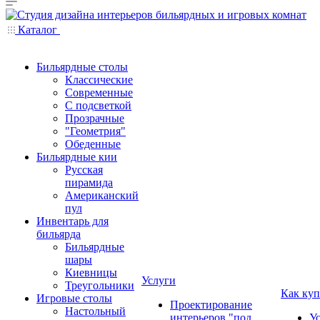
Каталог
Бильярдные столы
Классические
Современные
С подсветкой
Прозрачные
"Геометрия"
Обеденные
Бильярдные кии
Русская
пирамида
Американский
пул
Инвентарь для
бильярда
Бильярдные
шары
Киевницы
Услуги
Треугольники
Как куп
Игровые столы
Проектирование
Настольный
интерьеров "под
У