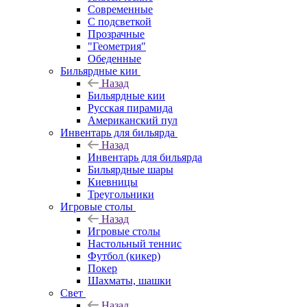
Современные
С подсветкой
Прозрачные
"Геометрия"
Обеденные
Бильярдные кии
Назад
Бильярдные кии
Русская пирамида
Американский пул
Инвентарь для бильярда
Назад
Инвентарь для бильярда
Бильярдные шары
Киевницы
Треугольники
Игровые столы
Назад
Игровые столы
Настольный теннис
Футбол (кикер)
Покер
Шахматы, шашки
Свет
Назад