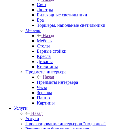
Свет
Люстры
Бильярдные светильники
Бра
Торшеры, напольные светильники
Мебель
Назад
Мебель
Столы
Барные стойки
Кресла
Диваны
Киевницы
Предметы интерьера
Назад
Предметы интерьера
Часы
Зеркала
Панно
Картины
Услуги
Назад
Услуги
Проектирование интерьеров "под ключ"
Реставрация бильярдных столов