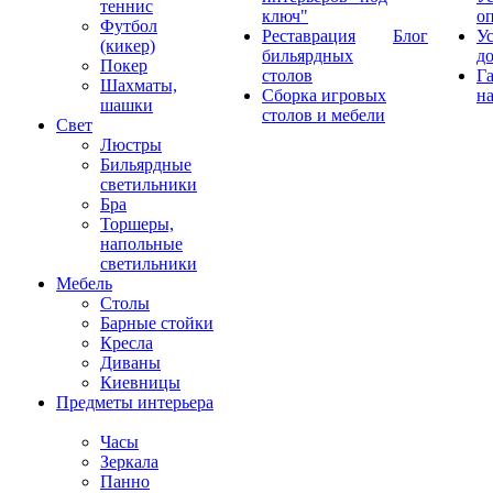
теннис
ключ"
о
Футбол
Реставрация
Блог
У
(кикер)
бильярдных
д
Покер
столов
Г
Шахматы,
Сборка игровых
на
шашки
столов и мебели
Свет
Люстры
Бильярдные
светильники
Бра
Торшеры,
напольные
светильники
Мебель
Столы
Барные стойки
Кресла
Диваны
Киевницы
Предметы интерьера
Часы
Зеркала
Панно