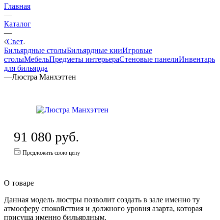
Главная
—
Каталог
—
Свет
Бильярдные столы
Бильярдные кии
Игровые
столы
Мебель
Предметы интерьера
Стеновые панели
Инвентарь
для бильярда
—
Люстра Манхэттен
91 080
руб.
Предложить свою цену
О товаре
Данная модель люстры позволит создать в зале именно ту
атмосферу спокойствия и должного уровня азарта, которая
присуща именно бильярдным.