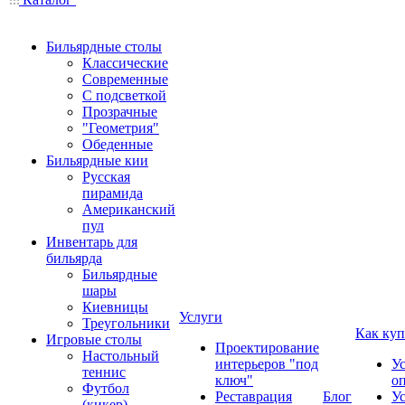
Бильярдные столы
Классические
Современные
С подсветкой
Прозрачные
"Геометрия"
Обеденные
Бильярдные кии
Русская
пирамида
Американский
пул
Инвентарь для
бильярда
Бильярдные
шары
Киевницы
Услуги
Треугольники
Как куп
Игровые столы
Проектирование
Настольный
интерьеров "под
У
теннис
ключ"
о
Футбол
Реставрация
Блог
У
(кикер)