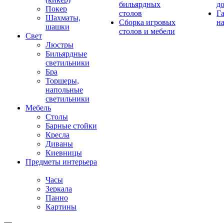
бильярдных
д
Покер
столов
Г
Шахматы,
Сборка игровых
на
шашки
столов и мебели
Свет
Люстры
Бильярдные
светильники
Бра
Торшеры,
напольные
светильники
Мебель
Столы
Барные стойки
Кресла
Диваны
Киевницы
Предметы интерьера
Часы
Зеркала
Панно
Картины