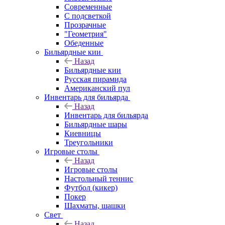
Современные
С подсветкой
Прозрачные
"Геометрия"
Обеденные
Бильярдные кии
Назад
Бильярдные кии
Русская пирамида
Американский пул
Инвентарь для бильярда
Назад
Инвентарь для бильярда
Бильярдные шары
Киевницы
Треугольники
Игровые столы
Назад
Игровые столы
Настольный теннис
Футбол (кикер)
Покер
Шахматы, шашки
Свет
Назад