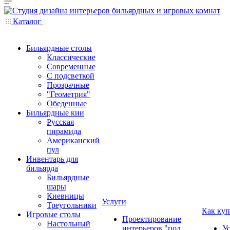
Каталог
Бильярдные столы
Классические
Современные
С подсветкой
Прозрачные
"Геометрия"
Обеденные
Бильярдные кии
Русская
пирамида
Американский
пул
Инвентарь для
бильярда
Бильярдные
шары
Киевницы
Услуги
Треугольники
Как куп
Игровые столы
Проектирование
Настольный
интерьеров "под
У