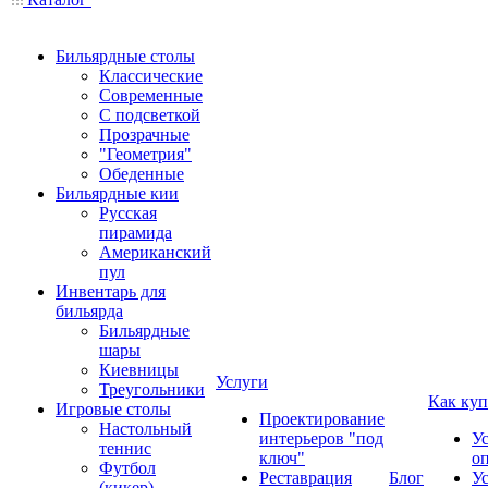
Бильярдные столы
Классические
Современные
С подсветкой
Прозрачные
"Геометрия"
Обеденные
Бильярдные кии
Русская
пирамида
Американский
пул
Инвентарь для
бильярда
Бильярдные
шары
Киевницы
Услуги
Треугольники
Как куп
Игровые столы
Проектирование
Настольный
интерьеров "под
У
теннис
ключ"
о
Футбол
Реставрация
Блог
У
(кикер)