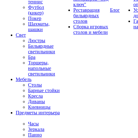
теннис
ключ"
о
Футбол
Реставрация
Блог
У
(кикер)
бильярдных
д
Покер
столов
Г
Шахматы,
Сборка игровых
на
шашки
столов и мебели
Свет
Люстры
Бильярдные
светильники
Бра
Торшеры,
напольные
светильники
Мебель
Столы
Барные стойки
Кресла
Диваны
Киевницы
Предметы интерьера
Часы
Зеркала
Панно