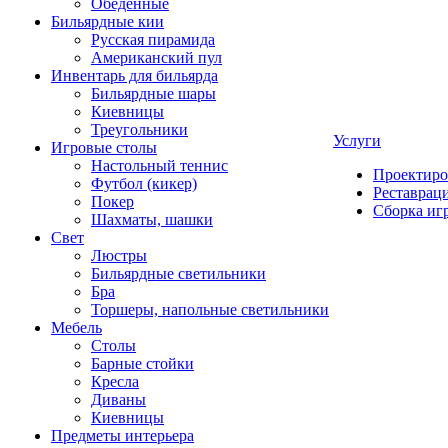
Обеденные
Бильярдные кии
Русская пирамида
Американский пул
Инвентарь для бильярда
Бильярдные шары
Киевницы
Треугольники
Услуги
Игровые столы
Настольный теннис
Проектиро
Футбол (кикер)
Реставрац
Покер
Сборка иг
Шахматы, шашки
Свет
Люстры
Бильярдные светильники
Бра
Торшеры, напольные светильники
Мебель
Столы
Барные стойки
Кресла
Диваны
Киевницы
Предметы интерьера