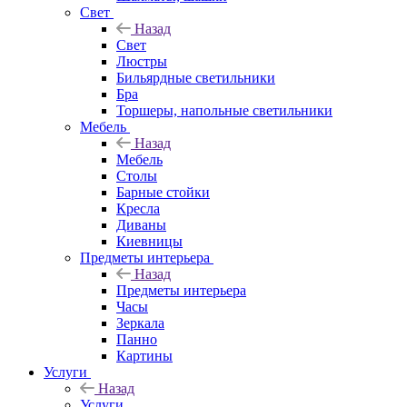
Свет
Назад
Свет
Люстры
Бильярдные светильники
Бра
Торшеры, напольные светильники
Мебель
Назад
Мебель
Столы
Барные стойки
Кресла
Диваны
Киевницы
Предметы интерьера
Назад
Предметы интерьера
Часы
Зеркала
Панно
Картины
Услуги
Назад
Услуги