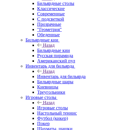
Бильярдные столы
Классические
Современные
С подсветкой
Прозрачные
"Геометрия"
Обеденные
Бильярдные кии
Назад
Бильярдные кии
Русская пирамида
Американский пул
Инвентарь для бильярда
Назад
Инвентарь для бильярда
Бильярдные шары
Киевницы
Треугольники
Игровые столы
Назад
Игровые столы
Настольный теннис
Футбол (кикер)
Покер
Шахматы, шашки