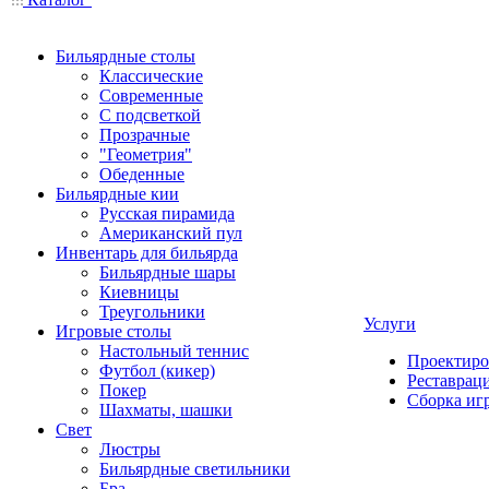
Бильярдные столы
Классические
Современные
С подсветкой
Прозрачные
"Геометрия"
Обеденные
Бильярдные кии
Русская пирамида
Американский пул
Инвентарь для бильярда
Бильярдные шары
Киевницы
Треугольники
Услуги
Игровые столы
Настольный теннис
Проектиро
Футбол (кикер)
Реставрац
Покер
Сборка иг
Шахматы, шашки
Свет
Люстры
Бильярдные светильники
Бра