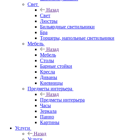
Свет
Назад
Свет
Люстры
Бильярдные светильники
Бра
Торшеры, напольные светильники
Мебель
Назад
Мебель
Столы
Барные стойки
Кресла
Диваны
Киевницы
Предметы интерьера
Назад
Предметы интерьера
Часы
Зеркала
Панно
Картины
Услуги
Назад
Услуги