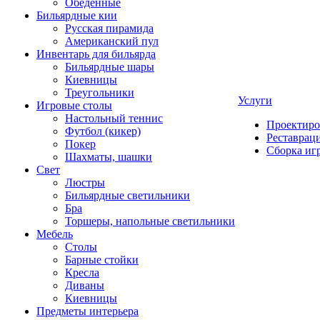
Обеденные
Бильярдные кии
Русская пирамида
Американский пул
Инвентарь для бильярда
Бильярдные шары
Киевницы
Треугольники
Услуги
Игровые столы
Настольный теннис
Проектиро
Футбол (кикер)
Реставрац
Покер
Сборка иг
Шахматы, шашки
Свет
Люстры
Бильярдные светильники
Бра
Торшеры, напольные светильники
Мебель
Столы
Барные стойки
Кресла
Диваны
Киевницы
Предметы интерьера