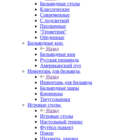
Бильярдные столы
Классические
Современные
С подсветкой
Прозрачные
"Геометрия"
Обеденные
Бильярдные кии
Назад
Бильярдные кии
Русская пирамида
Американский пул
Инвентарь для бильярда
Назад
Инвентарь для бильярда
Бильярдные шары
Киевницы
Треугольники
Игровые столы
Назад
Игровые столы
Настольный теннис
Футбол (кикер)
Покер
Шахматы, шашки