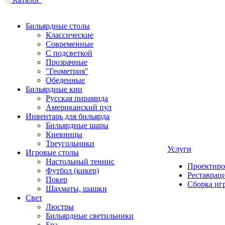
Бильярдные столы
Классические
Современные
С подсветкой
Прозрачные
"Геометрия"
Обеденные
Бильярдные кии
Русская пирамида
Американский пул
Инвентарь для бильярда
Бильярдные шары
Киевницы
Треугольники
Услуги
Игровые столы
Настольный теннис
Проектиро
Футбол (кикер)
Реставрац
Покер
Сборка иг
Шахматы, шашки
Свет
Люстры
Бильярдные светильники
Бра