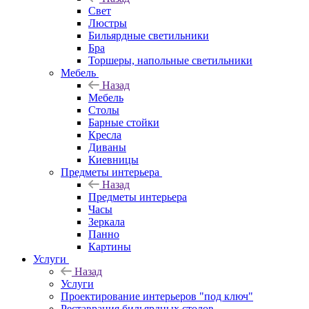
Свет
Люстры
Бильярдные светильники
Бра
Торшеры, напольные светильники
Мебель
Назад
Мебель
Столы
Барные стойки
Кресла
Диваны
Киевницы
Предметы интерьера
Назад
Предметы интерьера
Часы
Зеркала
Панно
Картины
Услуги
Назад
Услуги
Проектирование интерьеров "под ключ"
Реставрация бильярдных столов