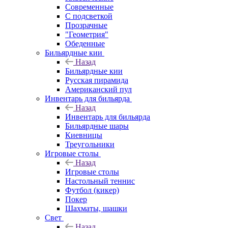
Современные
С подсветкой
Прозрачные
"Геометрия"
Обеденные
Бильярдные кии
Назад
Бильярдные кии
Русская пирамида
Американский пул
Инвентарь для бильярда
Назад
Инвентарь для бильярда
Бильярдные шары
Киевницы
Треугольники
Игровые столы
Назад
Игровые столы
Настольный теннис
Футбол (кикер)
Покер
Шахматы, шашки
Свет
Назад