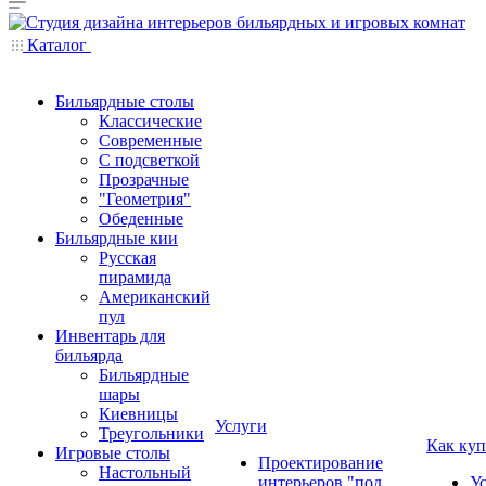
Каталог
Бильярдные столы
Классические
Современные
С подсветкой
Прозрачные
"Геометрия"
Обеденные
Бильярдные кии
Русская
пирамида
Американский
пул
Инвентарь для
бильярда
Бильярдные
шары
Киевницы
Услуги
Треугольники
Как куп
Игровые столы
Проектирование
Настольный
интерьеров "под
У