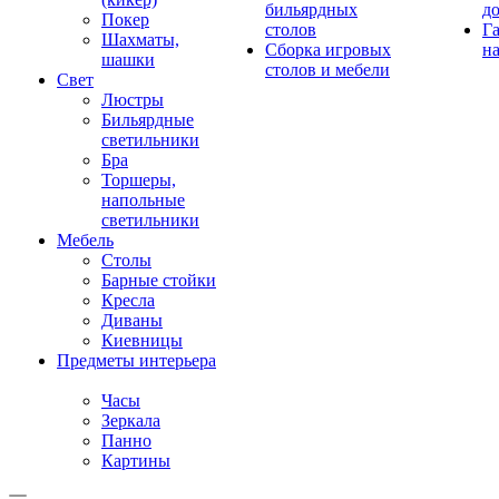
бильярдных
д
Покер
столов
Г
Шахматы,
Сборка игровых
на
шашки
столов и мебели
Свет
Люстры
Бильярдные
светильники
Бра
Торшеры,
напольные
светильники
Мебель
Столы
Барные стойки
Кресла
Диваны
Киевницы
Предметы интерьера
Часы
Зеркала
Панно
Картины