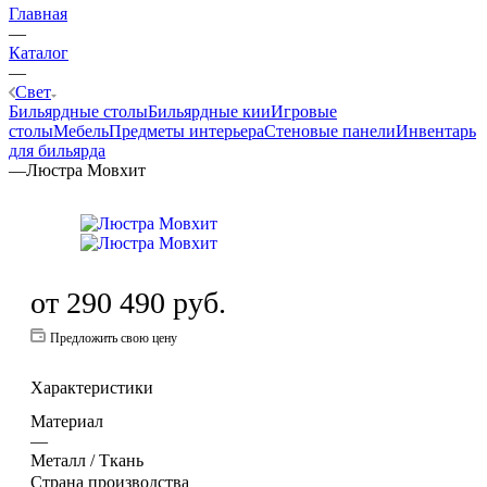
Главная
—
Каталог
—
Свет
Бильярдные столы
Бильярдные кии
Игровые
столы
Мебель
Предметы интерьера
Стеновые панели
Инвентарь
для бильярда
—
Люстра Мовхит
от
290 490 руб.
Предложить свою цену
Характеристики
Материал
—
Металл / Ткань
Страна производства