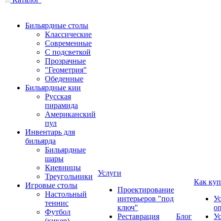
Бильярдные столы
Классические
Современные
С подсветкой
Прозрачные
"Геометрия"
Обеденные
Бильярдные кии
Русская
пирамида
Американский
пул
Инвентарь для
бильярда
Бильярдные
шары
Киевницы
Услуги
Треугольники
Как куп
Игровые столы
Проектирование
Настольный
интерьеров "под
У
теннис
ключ"
о
Футбол
Реставрация
Блог
У
(кикер)