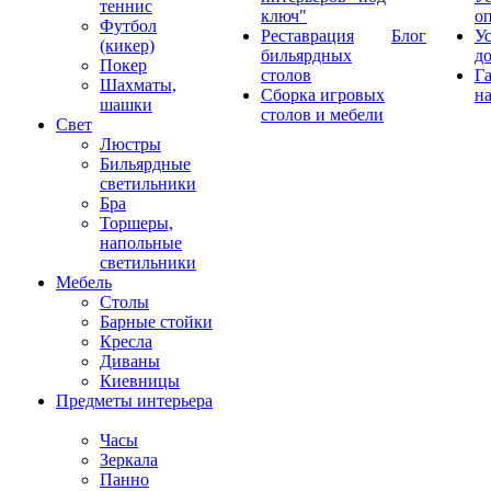
теннис
ключ"
о
Футбол
Реставрация
Блог
У
(кикер)
бильярдных
д
Покер
столов
Г
Шахматы,
Сборка игровых
на
шашки
столов и мебели
Свет
Люстры
Бильярдные
светильники
Бра
Торшеры,
напольные
светильники
Мебель
Столы
Барные стойки
Кресла
Диваны
Киевницы
Предметы интерьера
Часы
Зеркала
Панно