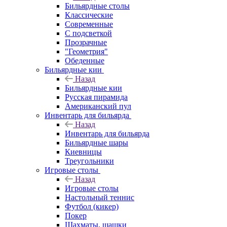
Бильярдные столы
Классические
Современные
С подсветкой
Прозрачные
"Геометрия"
Обеденные
Бильярдные кии
Назад
Бильярдные кии
Русская пирамида
Американский пул
Инвентарь для бильярда
Назад
Инвентарь для бильярда
Бильярдные шары
Киевницы
Треугольники
Игровые столы
Назад
Игровые столы
Настольный теннис
Футбол (кикер)
Покер
Шахматы, шашки