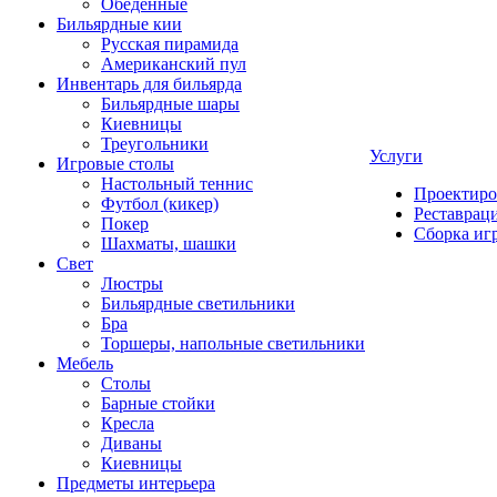
Обеденные
Бильярдные кии
Русская пирамида
Американский пул
Инвентарь для бильярда
Бильярдные шары
Киевницы
Треугольники
Услуги
Игровые столы
Настольный теннис
Проектиро
Футбол (кикер)
Реставрац
Покер
Сборка иг
Шахматы, шашки
Свет
Люстры
Бильярдные светильники
Бра
Торшеры, напольные светильники
Мебель
Столы
Барные стойки
Кресла
Диваны
Киевницы
Предметы интерьера