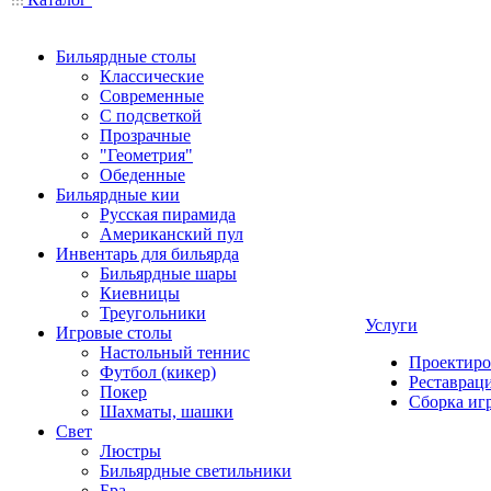
Бильярдные столы
Классические
Современные
С подсветкой
Прозрачные
"Геометрия"
Обеденные
Бильярдные кии
Русская пирамида
Американский пул
Инвентарь для бильярда
Бильярдные шары
Киевницы
Треугольники
Услуги
Игровые столы
Настольный теннис
Проектиро
Футбол (кикер)
Реставрац
Покер
Сборка иг
Шахматы, шашки
Свет
Люстры
Бильярдные светильники
Бра