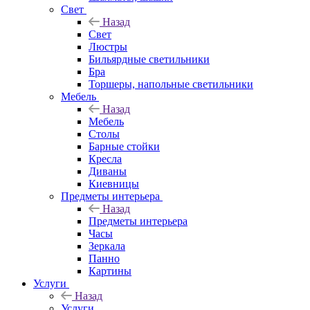
Свет
Назад
Свет
Люстры
Бильярдные светильники
Бра
Торшеры, напольные светильники
Мебель
Назад
Мебель
Столы
Барные стойки
Кресла
Диваны
Киевницы
Предметы интерьера
Назад
Предметы интерьера
Часы
Зеркала
Панно
Картины
Услуги
Назад
Услуги