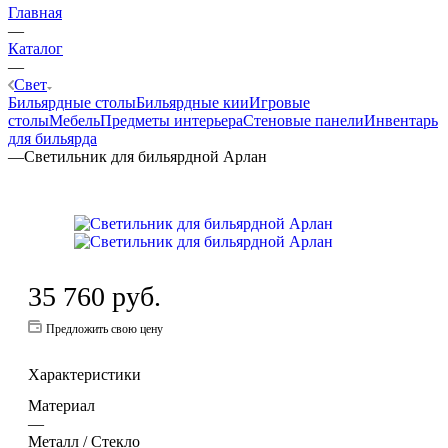
Главная
—
Каталог
—
Свет
Бильярдные столы
Бильярдные кии
Игровые
столы
Мебель
Предметы интерьера
Стеновые панели
Инвентарь
для бильярда
—
Светильник для бильярдной Арлан
35 760
руб.
Предложить свою цену
Характеристики
Материал
—
Металл / Стекло