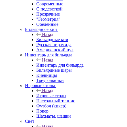
Современные
С подсветкой
Прозрачные
"Геометрия"
Обеденные
Бильярдные кии
Назад
Бильярдные кии
Русская пирамида
Американский пул
Инвентарь для бильярда
Назад
Инвентарь для бильярда
Бильярдные шары
Киевницы
Треугольники
Игровые столы
Назад
Игровые столы
Настольный теннис
Футбол (кикер)
Покер
Шахматы, шашки
Свет
Назад