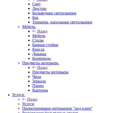
Свет
Люстры
Бильярдные светильники
Бра
Торшеры, напольные светильники
Мебель
Назад
Мебель
Столы
Барные стойки
Кресла
Диваны
Киевницы
Предметы интерьера
Назад
Предметы интерьера
Часы
Зеркала
Панно
Картины
Услуги
Назад
Услуги
Проектирование интерьеров "под ключ"
Реставрация бильярдных столов