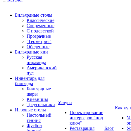
Бильярдные столы
Классические
Современные
С подсветкой
Прозрачные
"Геометрия"
Обеденные
Бильярдные кии
Русская
пирамида
Американский
пул
Инвентарь для
бильярда
Бильярдные
шары
Киевницы
Услуги
Треугольники
Как куп
Игровые столы
Проектирование
Настольный
интерьеров "под
У
теннис
ключ"
о
Футбол
Реставрация
Блог
У
(кикер)