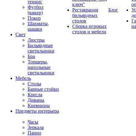
теннис
ключ"
о
Футбол
Реставрация
Блог
У
(кикер)
бильярдных
д
Покер
столов
Г
Шахматы,
Сборка игровых
на
шашки
столов и мебели
Свет
Люстры
Бильярдные
светильники
Бра
Торшеры,
напольные
светильники
Мебель
Столы
Барные стойки
Кресла
Диваны
Киевницы
Предметы интерьера
Часы
Зеркала
Панно