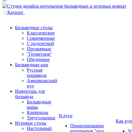
Каталог
Бильярдные столы
Классические
Современные
С подсветкой
Прозрачные
"Геометрия"
Обеденные
Бильярдные кии
Русская
пирамида
Американский
пул
Инвентарь для
бильярда
Бильярдные
шары
Киевницы
Услуги
Треугольники
Как куп
Игровые столы
Проектирование
Настольный
интерьеров "под
У