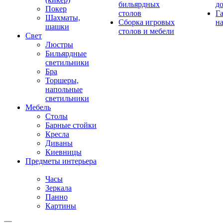
бильярдных
д
Покер
столов
Г
Шахматы,
Сборка игровых
на
шашки
столов и мебели
Свет
Люстры
Бильярдные
светильники
Бра
Торшеры,
напольные
светильники
Мебель
Столы
Барные стойки
Кресла
Диваны
Киевницы
Предметы интерьера
Часы
Зеркала
Панно
Картины