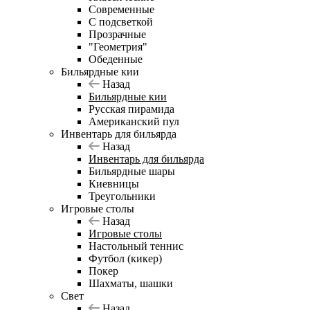
Современные
С подсветкой
Прозрачные
"Геометрия"
Обеденные
Бильярдные кии
Назад
Бильярдные кии
Русская пирамида
Американский пул
Инвентарь для бильярда
Назад
Инвентарь для бильярда
Бильярдные шары
Киевницы
Треугольники
Игровые столы
Назад
Игровые столы
Настольный теннис
Футбол (кикер)
Покер
Шахматы, шашки
Свет
Назад