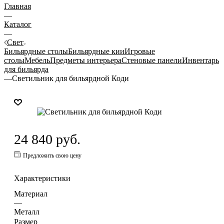
Главная
—
Каталог
—
Свет
Бильярдные столы
Бильярдные кии
Игровые
столы
Мебель
Предметы интерьера
Стеновые панели
Инвентарь
для бильярда
—
Светильник для бильярдной Коди
24 840
руб.
Предложить свою цену
Характеристики
Материал
—
Металл
Размер