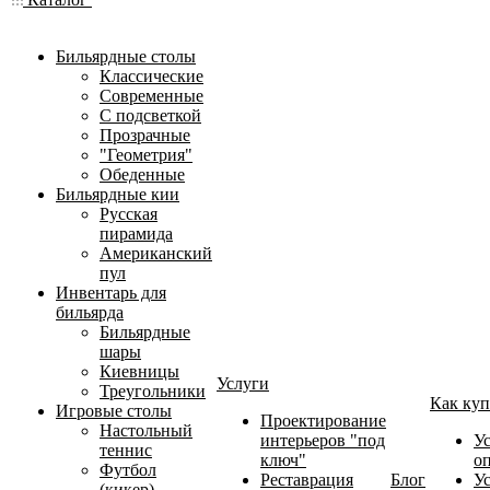
Бильярдные столы
Классические
Современные
С подсветкой
Прозрачные
"Геометрия"
Обеденные
Бильярдные кии
Русская
пирамида
Американский
пул
Инвентарь для
бильярда
Бильярдные
шары
Киевницы
Услуги
Треугольники
Как куп
Игровые столы
Проектирование
Настольный
интерьеров "под
У
теннис
ключ"
о
Футбол
Реставрация
Блог
У
(кикер)