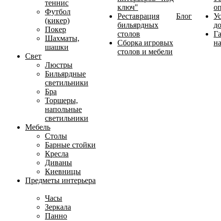
теннис
ключ"
о
Футбол
Реставрация
Блог
У
(кикер)
бильярдных
д
Покер
столов
Г
Шахматы,
Сборка игровых
на
шашки
столов и мебели
Свет
Люстры
Бильярдные
светильники
Бра
Торшеры,
напольные
светильники
Мебель
Столы
Барные стойки
Кресла
Диваны
Киевницы
Предметы интерьера
Часы
Зеркала
Панно