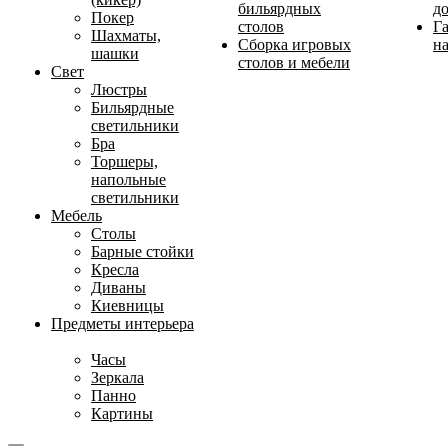
бильярдных
д
Покер
столов
Г
Шахматы,
Сборка игровых
на
шашки
столов и мебели
Свет
Люстры
Бильярдные
светильники
Бра
Торшеры,
напольные
светильники
Мебель
Столы
Барные стойки
Кресла
Диваны
Киевницы
Предметы интерьера
Часы
Зеркала
Панно
Картины