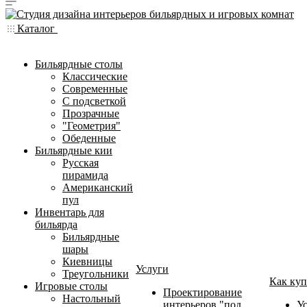
Каталог
Бильярдные столы
Классические
Современные
С подсветкой
Прозрачные
"Геометрия"
Обеденные
Бильярдные кии
Русская
пирамида
Американский
пул
Инвентарь для
бильярда
Бильярдные
шары
Киевницы
Услуги
Треугольники
Как куп
Игровые столы
Проектирование
Настольный
интерьеров "под
У