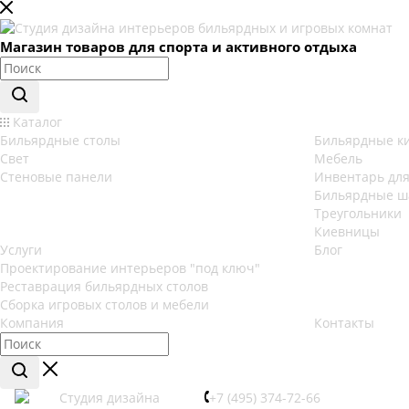
Магазин товаров для спорта и активного отдыха
Каталог
Бильярдные столы
Бильярдные к
Свет
Мебель
Стеновые панели
Инвентарь для
Бильярдные 
Треугольники
Киевницы
Услуги
Блог
Проектирование интерьеров "под ключ"
Реставрация бильярдных столов
Сборка игровых столов и мебели
Компания
Контакты
+7 (495) 374-72-66