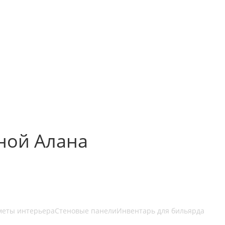
ной Алана
меты интерьера
Стеновые панели
Инвентарь для бильярда