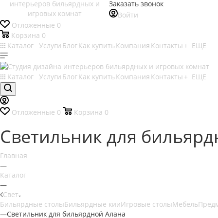
Заказать звонок
Войти
Отложенные
0
Корзина
0
Каталог
Услуги
Блог
Как купить
Компания
Контакты
+ ЕЩЕ
Каталог
Услуги
Блог
Как купить
Компания
Контакты
+ ЕЩЕ
Отложенные
0
Корзина
0
Светильник для бильярд
Главная
—
Каталог
—
Свет
Бильярдные столы
Бильярдные кии
Игровые столы
Мебель
Пред
—
Светильник для бильярдной Алана