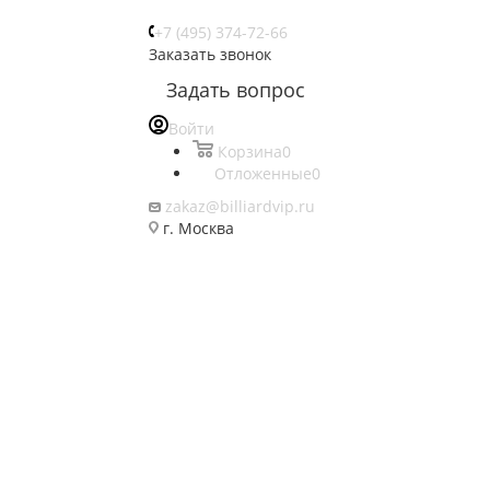
+7 (495) 374-72-66
Заказать звонок
Задать вопрос
Войти
Корзина
0
Отложенные
0
zakaz@billiardvip.ru
г. Москва