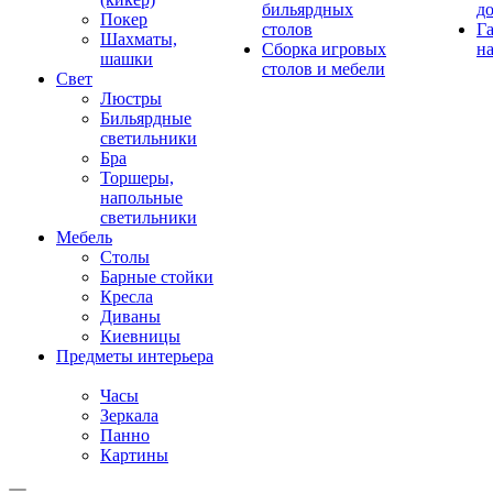
бильярдных
д
Покер
столов
Г
Шахматы,
Сборка игровых
на
шашки
столов и мебели
Свет
Люстры
Бильярдные
светильники
Бра
Торшеры,
напольные
светильники
Мебель
Столы
Барные стойки
Кресла
Диваны
Киевницы
Предметы интерьера
Часы
Зеркала
Панно
Картины