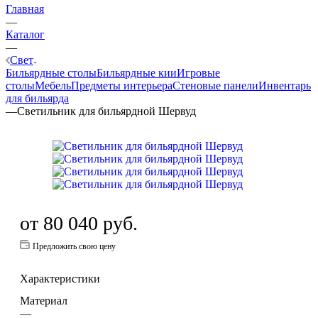
Главная
—
Каталог
—
Свет
Бильярдные столы
Бильярдные кии
Игровые
столы
Мебель
Предметы интерьера
Стеновые панели
Инвентарь
для бильярда
—
Светильник для бильярдной Шервуд
от
80 040 руб.
Предложить свою цену
Характеристики
Материал
—