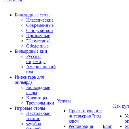
Бильярдные столы
Классические
Современные
С подсветкой
Прозрачные
"Геометрия"
Обеденные
Бильярдные кии
Русская
пирамида
Американский
пул
Инвентарь для
бильярда
Бильярдные
шары
Киевницы
Услуги
Треугольники
Как куп
Игровые столы
Проектирование
Настольный
интерьеров "под
У
теннис
ключ"
о
Футбол
Реставрация
Блог
У
(кикер)