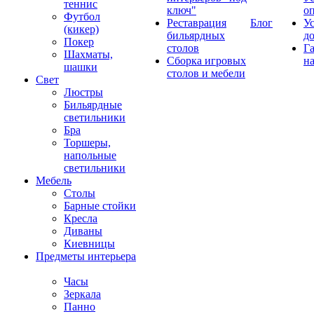
теннис
ключ"
о
Футбол
Реставрация
Блог
У
(кикер)
бильярдных
д
Покер
столов
Г
Шахматы,
Сборка игровых
на
шашки
столов и мебели
Свет
Люстры
Бильярдные
светильники
Бра
Торшеры,
напольные
светильники
Мебель
Столы
Барные стойки
Кресла
Диваны
Киевницы
Предметы интерьера
Часы
Зеркала
Панно