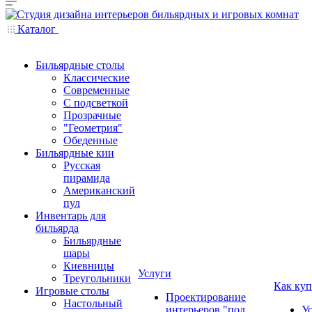
Каталог
Бильярдные столы
Классические
Современные
С подсветкой
Прозрачные
"Геометрия"
Обеденные
Бильярдные кии
Русская
пирамида
Американский
пул
Инвентарь для
бильярда
Бильярдные
шары
Киевницы
Услуги
Треугольники
Как куп
Игровые столы
Проектирование
Настольный
интерьеров "под
У