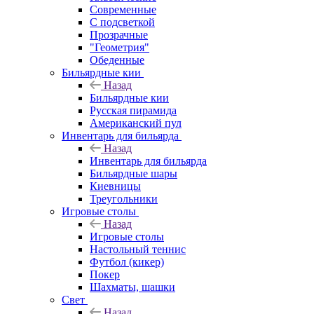
Современные
С подсветкой
Прозрачные
"Геометрия"
Обеденные
Бильярдные кии
Назад
Бильярдные кии
Русская пирамида
Американский пул
Инвентарь для бильярда
Назад
Инвентарь для бильярда
Бильярдные шары
Киевницы
Треугольники
Игровые столы
Назад
Игровые столы
Настольный теннис
Футбол (кикер)
Покер
Шахматы, шашки
Свет
Назад