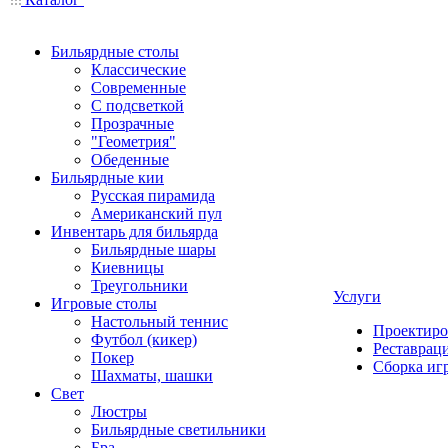
Бильярдные столы
Классические
Современные
С подсветкой
Прозрачные
"Геометрия"
Обеденные
Бильярдные кии
Русская пирамида
Американский пул
Инвентарь для бильярда
Бильярдные шары
Киевницы
Треугольники
Услуги
Игровые столы
Настольный теннис
Проектиро
Футбол (кикер)
Реставрац
Покер
Сборка иг
Шахматы, шашки
Свет
Люстры
Бильярдные светильники
Бра