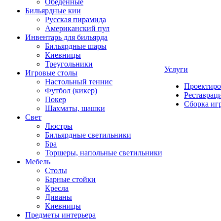
Обеденные
Бильярдные кии
Русская пирамида
Американский пул
Инвентарь для бильярда
Бильярдные шары
Киевницы
Треугольники
Услуги
Игровые столы
Настольный теннис
Проектиро
Футбол (кикер)
Реставрац
Покер
Сборка иг
Шахматы, шашки
Свет
Люстры
Бильярдные светильники
Бра
Торшеры, напольные светильники
Мебель
Столы
Барные стойки
Кресла
Диваны
Киевницы
Предметы интерьера