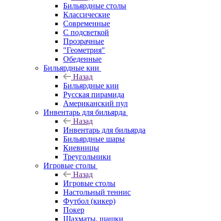
Бильярдные столы
Классические
Современные
С подсветкой
Прозрачные
"Геометрия"
Обеденные
Бильярдные кии
Назад
Бильярдные кии
Русская пирамида
Американский пул
Инвентарь для бильярда
Назад
Инвентарь для бильярда
Бильярдные шары
Киевницы
Треугольники
Игровые столы
Назад
Игровые столы
Настольный теннис
Футбол (кикер)
Покер
Шахматы, шашки