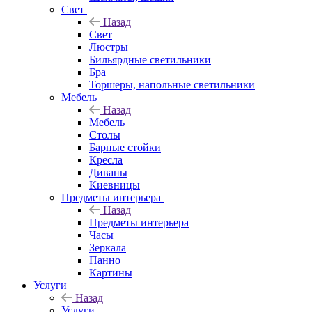
Свет
Назад
Свет
Люстры
Бильярдные светильники
Бра
Торшеры, напольные светильники
Мебель
Назад
Мебель
Столы
Барные стойки
Кресла
Диваны
Киевницы
Предметы интерьера
Назад
Предметы интерьера
Часы
Зеркала
Панно
Картины
Услуги
Назад
Услуги