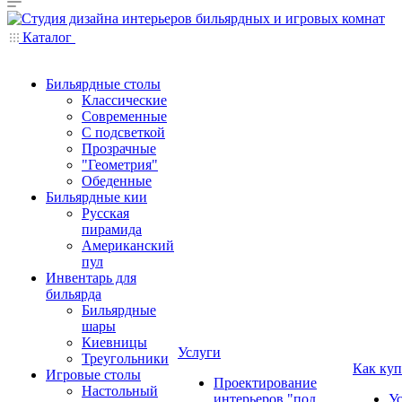
Каталог
Бильярдные столы
Классические
Современные
С подсветкой
Прозрачные
"Геометрия"
Обеденные
Бильярдные кии
Русская
пирамида
Американский
пул
Инвентарь для
бильярда
Бильярдные
шары
Киевницы
Услуги
Треугольники
Как куп
Игровые столы
Проектирование
Настольный
интерьеров "под
У