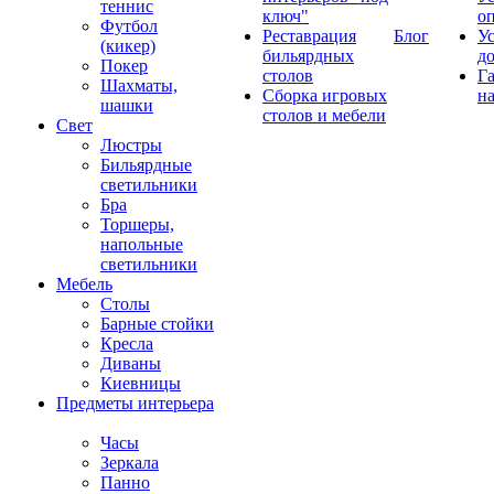
теннис
ключ"
о
Футбол
Реставрация
Блог
У
(кикер)
бильярдных
д
Покер
столов
Г
Шахматы,
Сборка игровых
на
шашки
столов и мебели
Свет
Люстры
Бильярдные
светильники
Бра
Торшеры,
напольные
светильники
Мебель
Столы
Барные стойки
Кресла
Диваны
Киевницы
Предметы интерьера
Часы
Зеркала
Панно