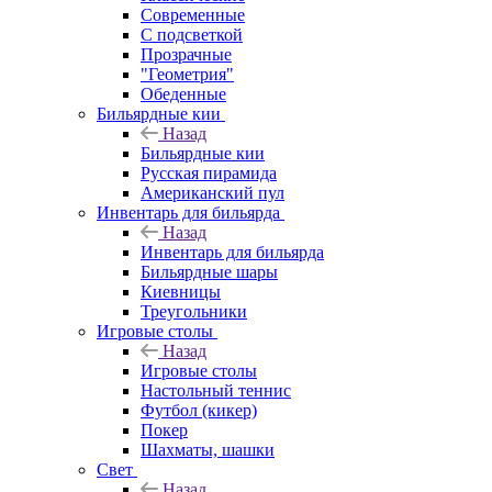
Современные
С подсветкой
Прозрачные
"Геометрия"
Обеденные
Бильярдные кии
Назад
Бильярдные кии
Русская пирамида
Американский пул
Инвентарь для бильярда
Назад
Инвентарь для бильярда
Бильярдные шары
Киевницы
Треугольники
Игровые столы
Назад
Игровые столы
Настольный теннис
Футбол (кикер)
Покер
Шахматы, шашки
Свет
Назад