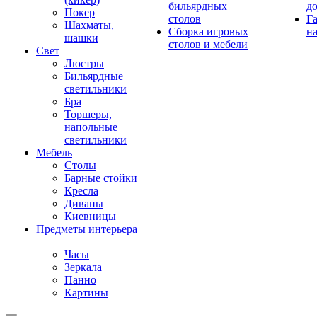
бильярдных
д
Покер
столов
Г
Шахматы,
Сборка игровых
на
шашки
столов и мебели
Свет
Люстры
Бильярдные
светильники
Бра
Торшеры,
напольные
светильники
Мебель
Столы
Барные стойки
Кресла
Диваны
Киевницы
Предметы интерьера
Часы
Зеркала
Панно
Картины