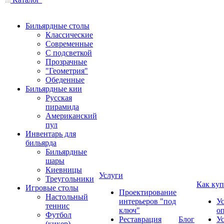
Бильярдные столы
Классические
Современные
С подсветкой
Прозрачные
"Геометрия"
Обеденные
Бильярдные кии
Русская
пирамида
Американский
пул
Инвентарь для
бильярда
Бильярдные
шары
Киевницы
Услуги
Треугольники
Как куп
Игровые столы
Проектирование
Настольный
интерьеров "под
У
теннис
ключ"
о
Футбол
Реставрация
Блог
У
(кикер)