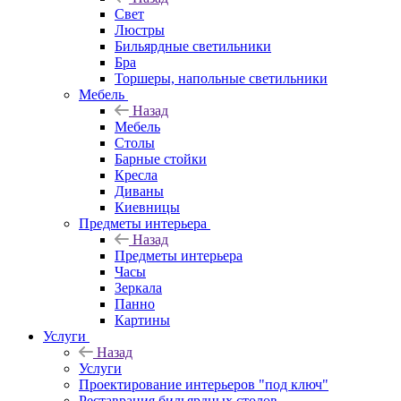
Свет
Люстры
Бильярдные светильники
Бра
Торшеры, напольные светильники
Мебель
Назад
Мебель
Столы
Барные стойки
Кресла
Диваны
Киевницы
Предметы интерьера
Назад
Предметы интерьера
Часы
Зеркала
Панно
Картины
Услуги
Назад
Услуги
Проектирование интерьеров "под ключ"
Реставрация бильярдных столов