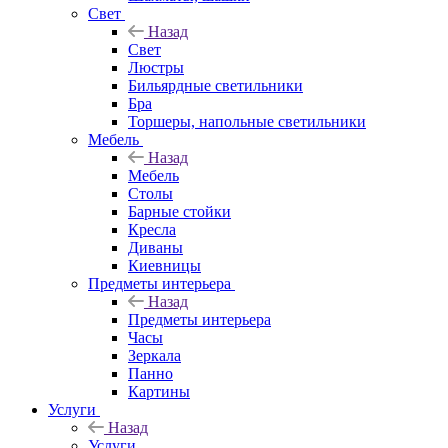
Свет
Назад
Свет
Люстры
Бильярдные светильники
Бра
Торшеры, напольные светильники
Мебель
Назад
Мебель
Столы
Барные стойки
Кресла
Диваны
Киевницы
Предметы интерьера
Назад
Предметы интерьера
Часы
Зеркала
Панно
Картины
Услуги
Назад
Услуги