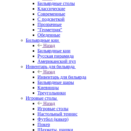
Бильярдные столы
Классические
Современные
С подсветкой
Прозрачные
"Геометрия"
Обеденные
Бильярдные кии
Назад
Бильярдные кии
Русская пирамида
Американский пул
Инвентарь для бильярда
Назад
Инвентарь для бильярда
Бильярдные шары
Киевницы
Треугольники
Игровые столы
Назад
Игровые столы
Настольный теннис
Футбол (кикер)
Покер
Шахматы, шашки