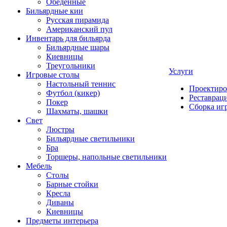
Обеденные
Бильярдные кии
Русская пирамида
Американский пул
Инвентарь для бильярда
Бильярдные шары
Киевницы
Треугольники
Услуги
Игровые столы
Настольный теннис
Проектиро
Футбол (кикер)
Реставрац
Покер
Сборка иг
Шахматы, шашки
Свет
Люстры
Бильярдные светильники
Бра
Торшеры, напольные светильники
Мебель
Столы
Барные стойки
Кресла
Диваны
Киевницы
Предметы интерьера