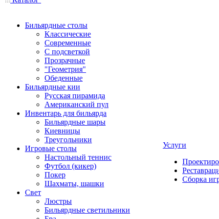
Бильярдные столы
Классические
Современные
С подсветкой
Прозрачные
"Геометрия"
Обеденные
Бильярдные кии
Русская пирамида
Американский пул
Инвентарь для бильярда
Бильярдные шары
Киевницы
Треугольники
Услуги
Игровые столы
Настольный теннис
Проектиро
Футбол (кикер)
Реставрац
Покер
Сборка иг
Шахматы, шашки
Свет
Люстры
Бильярдные светильники
Бра