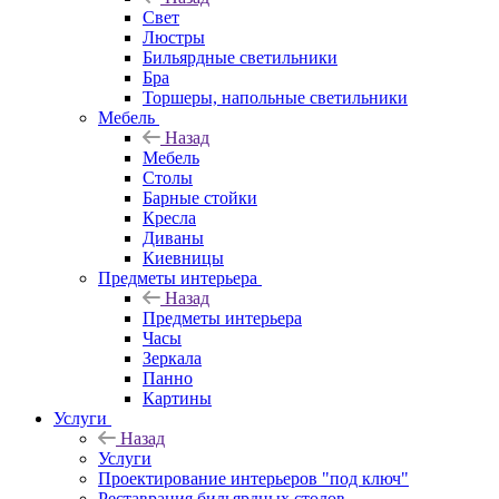
Свет
Люстры
Бильярдные светильники
Бра
Торшеры, напольные светильники
Мебель
Назад
Мебель
Столы
Барные стойки
Кресла
Диваны
Киевницы
Предметы интерьера
Назад
Предметы интерьера
Часы
Зеркала
Панно
Картины
Услуги
Назад
Услуги
Проектирование интерьеров "под ключ"
Реставрация бильярдных столов