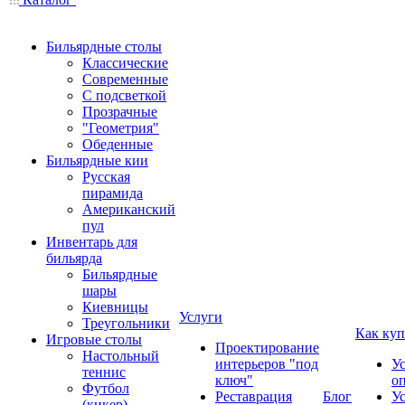
Бильярдные столы
Классические
Современные
С подсветкой
Прозрачные
"Геометрия"
Обеденные
Бильярдные кии
Русская
пирамида
Американский
пул
Инвентарь для
бильярда
Бильярдные
шары
Киевницы
Услуги
Треугольники
Как куп
Игровые столы
Проектирование
Настольный
интерьеров "под
У
теннис
ключ"
о
Футбол
Реставрация
Блог
У
(кикер)