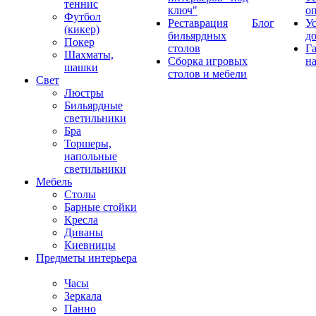
теннис
ключ"
о
Футбол
Реставрация
Блог
У
(кикер)
бильярдных
д
Покер
столов
Г
Шахматы,
Сборка игровых
на
шашки
столов и мебели
Свет
Люстры
Бильярдные
светильники
Бра
Торшеры,
напольные
светильники
Мебель
Столы
Барные стойки
Кресла
Диваны
Киевницы
Предметы интерьера
Часы
Зеркала
Панно