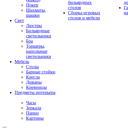
бильярдных
д
Покер
столов
Г
Шахматы,
Сборка игровых
на
шашки
столов и мебели
Свет
Люстры
Бильярдные
светильники
Бра
Торшеры,
напольные
светильники
Мебель
Столы
Барные стойки
Кресла
Диваны
Киевницы
Предметы интерьера
Часы
Зеркала
Панно
Картины