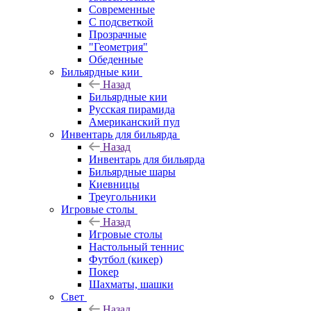
Современные
С подсветкой
Прозрачные
"Геометрия"
Обеденные
Бильярдные кии
Назад
Бильярдные кии
Русская пирамида
Американский пул
Инвентарь для бильярда
Назад
Инвентарь для бильярда
Бильярдные шары
Киевницы
Треугольники
Игровые столы
Назад
Игровые столы
Настольный теннис
Футбол (кикер)
Покер
Шахматы, шашки
Свет
Назад