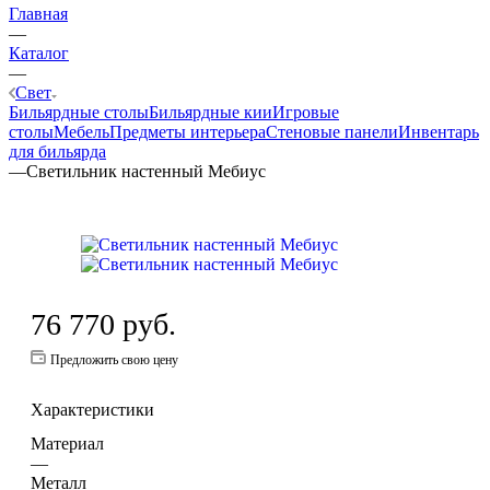
Главная
—
Каталог
—
Свет
Бильярдные столы
Бильярдные кии
Игровые
столы
Мебель
Предметы интерьера
Стеновые панели
Инвентарь
для бильярда
—
Светильник настенный Мебиус
76 770
руб.
Предложить свою цену
Характеристики
Материал
—
Металл