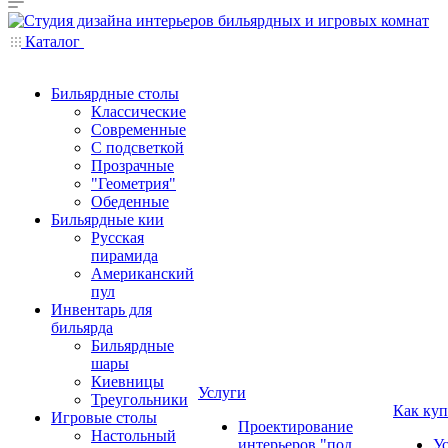
Каталог
Бильярдные столы
Классические
Современные
С подсветкой
Прозрачные
"Геометрия"
Обеденные
Бильярдные кии
Русская
пирамида
Американский
пул
Инвентарь для
бильярда
Бильярдные
шары
Киевницы
Услуги
Треугольники
Как куп
Игровые столы
Проектирование
Настольный
интерьеров "под
У