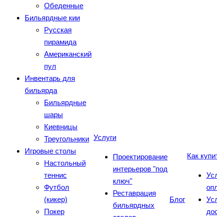
Обеденные
Бильярдные кии
Русская
пирамида
Американский
пул
Инвентарь для
бильярда
Бильярдные
шары
Киевницы
Услуги
Треугольники
Игровые столы
Как купи
Проектирование
Настольный
интерьеров "под
теннис
Ус
ключ"
Футбол
оп
Реставрация
(кикер)
Блог
Ус
бильярдных
Покер
до