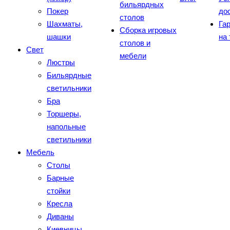
бильярдных
Покер
до
столов
Шахматы,
Га
Сборка игровых
шашки
на
столов и
Свет
мебели
Люстры
Бильярдные
светильники
Бра
Торшеры,
напольные
светильники
Мебель
Столы
Барные
стойки
Кресла
Диваны
Киевницы