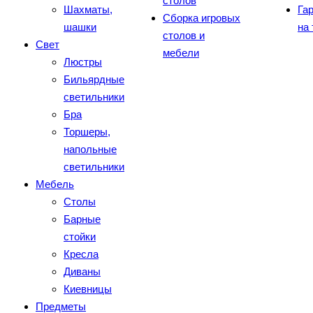
столов
Шахматы,
Га
Сборка игровых
шашки
на
столов и
Свет
мебели
Люстры
Бильярдные
светильники
Бра
Торшеры,
напольные
светильники
Мебель
Столы
Барные
стойки
Кресла
Диваны
Киевницы
Предметы