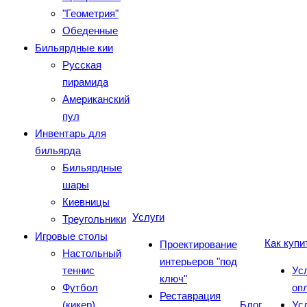
"Геометрия"
Обеденные
Бильярдные кии
Русская
пирамида
Американский
пул
Инвентарь для
бильярда
Бильярдные
шары
Киевницы
Услуги
Треугольники
Игровые столы
Как купи
Проектирование
Настольный
интерьеров "под
теннис
Ус
ключ"
Футбол
оп
Реставрация
(кикер)
Блог
Ус