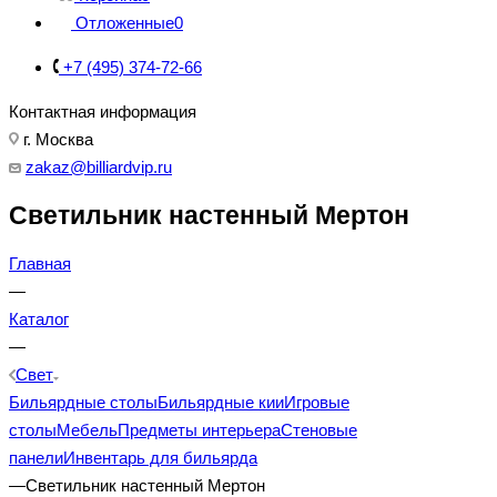
Отложенные
0
+7 (495) 374-72-66
Контактная информация
г. Москва
zakaz@billiardvip.ru
Светильник настенный Мертон
Главная
—
Каталог
—
Свет
Бильярдные столы
Бильярдные кии
Игровые
столы
Мебель
Предметы интерьера
Стеновые
панели
Инвентарь для бильярда
—
Светильник настенный Мертон