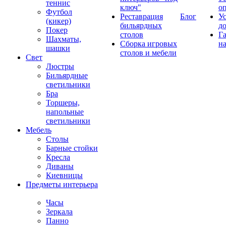
теннис
ключ"
о
Футбол
Реставрация
Блог
У
(кикер)
бильярдных
д
Покер
столов
Г
Шахматы,
Сборка игровых
на
шашки
столов и мебели
Свет
Люстры
Бильярдные
светильники
Бра
Торшеры,
напольные
светильники
Мебель
Столы
Барные стойки
Кресла
Диваны
Киевницы
Предметы интерьера
Часы
Зеркала
Панно