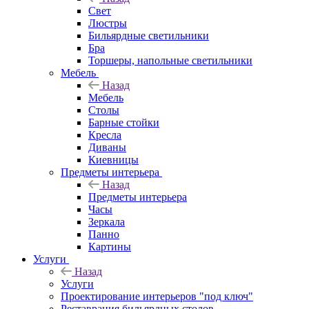
Свет
Люстры
Бильярдные светильники
Бра
Торшеры, напольные светильники
Мебель
Назад
Мебель
Столы
Барные стойки
Кресла
Диваны
Киевницы
Предметы интерьера
Назад
Предметы интерьера
Часы
Зеркала
Панно
Картины
Услуги
Назад
Услуги
Проектирование интерьеров "под ключ"
Реставрация бильярдных столов