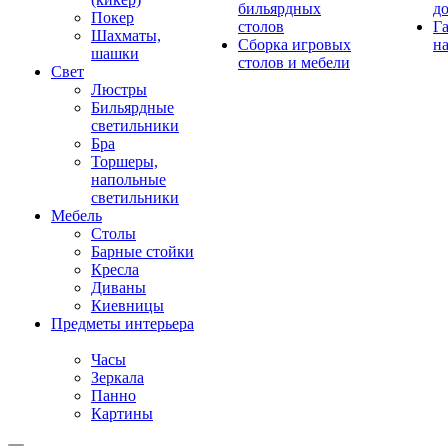
бильярдных
д
Покер
столов
Г
Шахматы,
Сборка игровых
на
шашки
столов и мебели
Свет
Люстры
Бильярдные
светильники
Бра
Торшеры,
напольные
светильники
Мебель
Столы
Барные стойки
Кресла
Диваны
Киевницы
Предметы интерьера
Часы
Зеркала
Панно
Картины