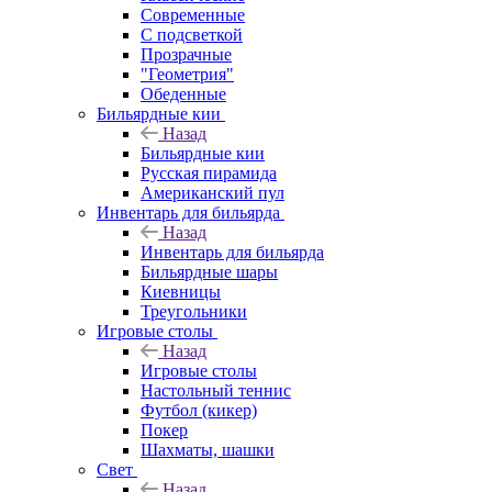
Современные
С подсветкой
Прозрачные
"Геометрия"
Обеденные
Бильярдные кии
Назад
Бильярдные кии
Русская пирамида
Американский пул
Инвентарь для бильярда
Назад
Инвентарь для бильярда
Бильярдные шары
Киевницы
Треугольники
Игровые столы
Назад
Игровые столы
Настольный теннис
Футбол (кикер)
Покер
Шахматы, шашки
Свет
Назад