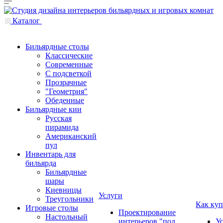
Каталог
Бильярдные столы
Классические
Современные
С подсветкой
Прозрачные
"Геометрия"
Обеденные
Бильярдные кии
Русская
пирамида
Американский
пул
Инвентарь для
бильярда
Бильярдные
шары
Киевницы
Услуги
Треугольники
Как куп
Игровые столы
Проектирование
Настольный
интерьеров "под
У