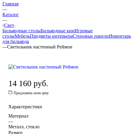
Главная
—
Каталог
—
Свет
Бильярдные столы
Бильярдные кии
Игровые
столы
Мебель
Предметы интерьера
Стеновые панели
Инвентарь
для бильярда
—
Светильник настенный Реймон
14 160
руб.
Предложить свою цену
Характеристики
Материал
—
Металл, стекло
Размер