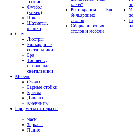
теннис
ключ"
о
Футбол
Реставрация
Блог
У
(кикер)
бильярдных
д
Покер
столов
Г
Шахматы,
Сборка игровых
на
шашки
столов и мебели
Свет
Люстры
Бильярдные
светильники
Бра
Торшеры,
напольные
светильники
Мебель
Столы
Барные стойки
Кресла
Диваны
Киевницы
Предметы интерьера
Часы
Зеркала
Панно