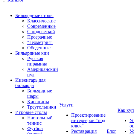
Бильярдные столы
Классические
Современные
С подсветкой
Прозрачные
"Геометрия"
Обеденные
Бильярдные кии
Русская
пирамида
Американский
пул
Инвентарь для
бильярда
Бильярдные
шары
Киевницы
Услуги
Треугольники
Как куп
Игровые столы
Проектирование
Настольный
интерьеров "под
У
теннис
ключ"
о
Футбол
Реставрация
Блог
У
(кикер)