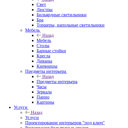
Свет
Люстры
Бильярдные светильники
Бра
Торшеры, напольные светильники
Мебель
Назад
Мебель
Столы
Барные стойки
Кресла
Диваны
Киевницы
Предметы интерьера
Назад
Предметы интерьера
Часы
Зеркала
Панно
Картины
Услуги
Назад
Услуги
Проектирование интерьеров "под ключ"
Реставрация бильярдных столов