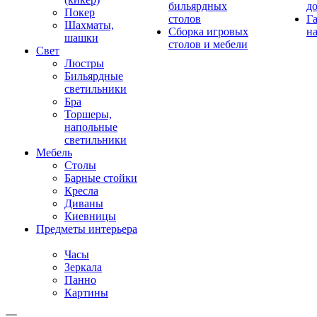
бильярдных
д
Покер
столов
Г
Шахматы,
Сборка игровых
на
шашки
столов и мебели
Свет
Люстры
Бильярдные
светильники
Бра
Торшеры,
напольные
светильники
Мебель
Столы
Барные стойки
Кресла
Диваны
Киевницы
Предметы интерьера
Часы
Зеркала
Панно
Картины