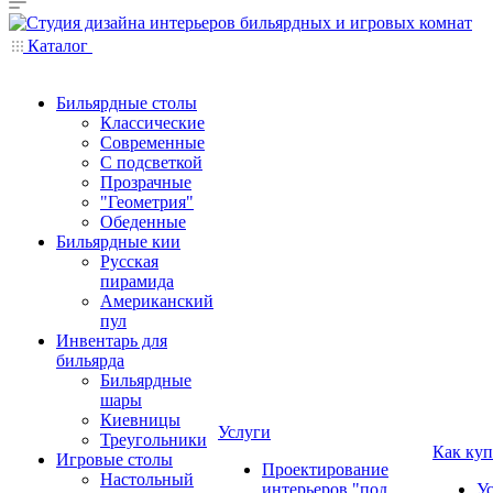
Каталог
Бильярдные столы
Классические
Современные
С подсветкой
Прозрачные
"Геометрия"
Обеденные
Бильярдные кии
Русская
пирамида
Американский
пул
Инвентарь для
бильярда
Бильярдные
шары
Киевницы
Услуги
Треугольники
Как куп
Игровые столы
Проектирование
Настольный
интерьеров "под
У