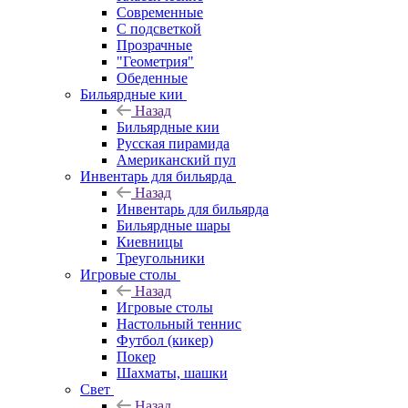
Современные
С подсветкой
Прозрачные
"Геометрия"
Обеденные
Бильярдные кии
Назад
Бильярдные кии
Русская пирамида
Американский пул
Инвентарь для бильярда
Назад
Инвентарь для бильярда
Бильярдные шары
Киевницы
Треугольники
Игровые столы
Назад
Игровые столы
Настольный теннис
Футбол (кикер)
Покер
Шахматы, шашки
Свет
Назад