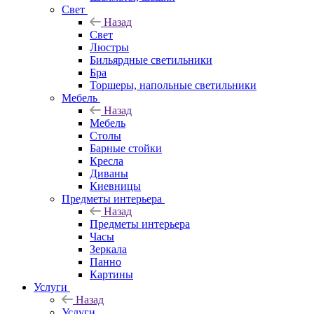
Свет
Назад
Свет
Люстры
Бильярдные светильники
Бра
Торшеры, напольные светильники
Мебель
Назад
Мебель
Столы
Барные стойки
Кресла
Диваны
Киевницы
Предметы интерьера
Назад
Предметы интерьера
Часы
Зеркала
Панно
Картины
Услуги
Назад
Услуги