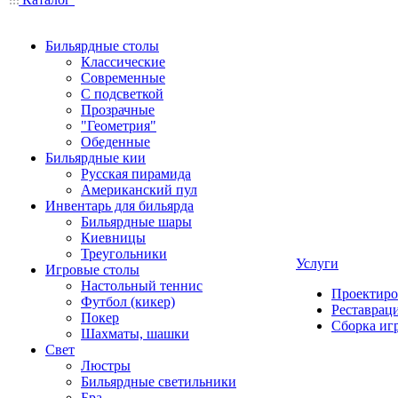
Бильярдные столы
Классические
Современные
С подсветкой
Прозрачные
"Геометрия"
Обеденные
Бильярдные кии
Русская пирамида
Американский пул
Инвентарь для бильярда
Бильярдные шары
Киевницы
Треугольники
Услуги
Игровые столы
Настольный теннис
Проектиро
Футбол (кикер)
Реставрац
Покер
Сборка иг
Шахматы, шашки
Свет
Люстры
Бильярдные светильники
Бра