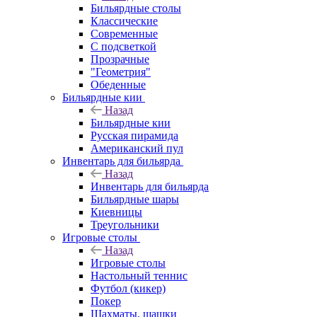
Бильярдные столы
Классические
Современные
С подсветкой
Прозрачные
"Геометрия"
Обеденные
Бильярдные кии
Назад
Бильярдные кии
Русская пирамида
Американский пул
Инвентарь для бильярда
Назад
Инвентарь для бильярда
Бильярдные шары
Киевницы
Треугольники
Игровые столы
Назад
Игровые столы
Настольный теннис
Футбол (кикер)
Покер
Шахматы, шашки