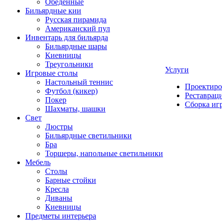
Обеденные
Бильярдные кии
Русская пирамида
Американский пул
Инвентарь для бильярда
Бильярдные шары
Киевницы
Треугольники
Услуги
Игровые столы
Настольный теннис
Проектиро
Футбол (кикер)
Реставрац
Покер
Сборка иг
Шахматы, шашки
Свет
Люстры
Бильярдные светильники
Бра
Торшеры, напольные светильники
Мебель
Столы
Барные стойки
Кресла
Диваны
Киевницы
Предметы интерьера