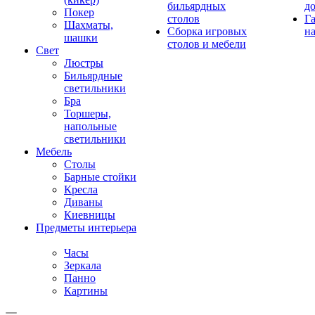
бильярдных
д
Покер
столов
Г
Шахматы,
Сборка игровых
на
шашки
столов и мебели
Свет
Люстры
Бильярдные
светильники
Бра
Торшеры,
напольные
светильники
Мебель
Столы
Барные стойки
Кресла
Диваны
Киевницы
Предметы интерьера
Часы
Зеркала
Панно
Картины