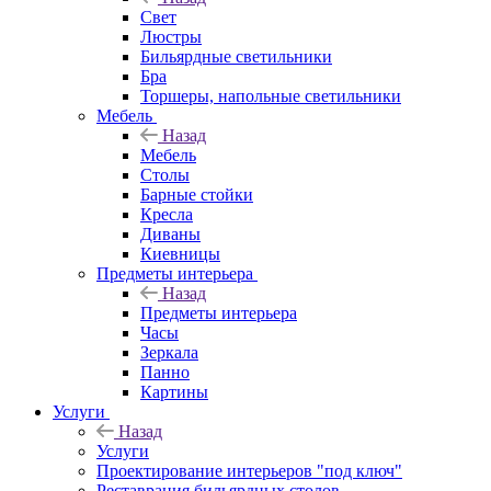
Свет
Люстры
Бильярдные светильники
Бра
Торшеры, напольные светильники
Мебель
Назад
Мебель
Столы
Барные стойки
Кресла
Диваны
Киевницы
Предметы интерьера
Назад
Предметы интерьера
Часы
Зеркала
Панно
Картины
Услуги
Назад
Услуги
Проектирование интерьеров "под ключ"
Реставрация бильярдных столов