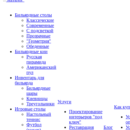
Бильярдные столы
Классические
Современные
С подсветкой
Прозрачные
"Геометрия"
Обеденные
Бильярдные кии
Русская
пирамида
Американский
пул
Инвентарь для
бильярда
Бильярдные
шары
Киевницы
Услуги
Треугольники
Как куп
Игровые столы
Проектирование
Настольный
интерьеров "под
У
теннис
ключ"
о
Футбол
Реставрация
Блог
У
(кикер)