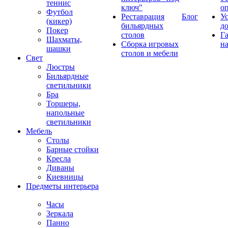
теннис
ключ"
о
Футбол
Реставрация
Блог
У
(кикер)
бильярдных
д
Покер
столов
Г
Шахматы,
Сборка игровых
на
шашки
столов и мебели
Свет
Люстры
Бильярдные
светильники
Бра
Торшеры,
напольные
светильники
Мебель
Столы
Барные стойки
Кресла
Диваны
Киевницы
Предметы интерьера
Часы
Зеркала
Панно