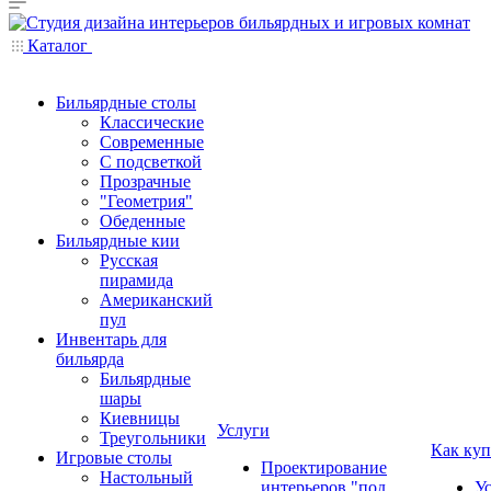
Каталог
Бильярдные столы
Классические
Современные
С подсветкой
Прозрачные
"Геометрия"
Обеденные
Бильярдные кии
Русская
пирамида
Американский
пул
Инвентарь для
бильярда
Бильярдные
шары
Киевницы
Услуги
Треугольники
Как куп
Игровые столы
Проектирование
Настольный
интерьеров "под
У