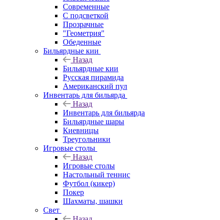
Современные
С подсветкой
Прозрачные
"Геометрия"
Обеденные
Бильярдные кии
Назад
Бильярдные кии
Русская пирамида
Американский пул
Инвентарь для бильярда
Назад
Инвентарь для бильярда
Бильярдные шары
Киевницы
Треугольники
Игровые столы
Назад
Игровые столы
Настольный теннис
Футбол (кикер)
Покер
Шахматы, шашки
Свет
Назад