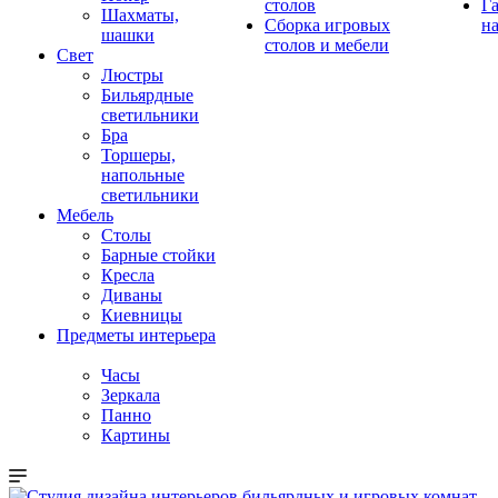
столов
Г
Шахматы,
Сборка игровых
на
шашки
столов и мебели
Свет
Люстры
Бильярдные
светильники
Бра
Торшеры,
напольные
светильники
Мебель
Столы
Барные стойки
Кресла
Диваны
Киевницы
Предметы интерьера
Часы
Зеркала
Панно
Картины