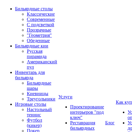
Бильярдные столы
Классические
Современные
С подсветкой
Прозрачные
"Геометрия"
Обеденные
Бильярдные кии
Русская
пирамида
Американский
пул
Инвентарь для
бильярда
Бильярдные
шары
Киевницы
Услуги
Треугольники
Как куп
Игровые столы
Проектирование
Настольный
интерьеров "под
У
теннис
ключ"
о
Футбол
Реставрация
Блог
У
(кикер)
бильярдных
д
Покер