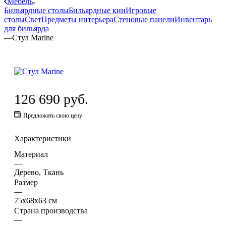
Мебель
Бильярдные столы
Бильярдные кии
Игровые
столы
Свет
Предметы интерьера
Стеновые панели
Инвентарь
для бильярда
—
Стул Marine
126 690
руб.
Предложить свою цену
Характеристики
Материал
—
Дерево, Ткань
Размер
—
75х68х63 см
Страна производства
—