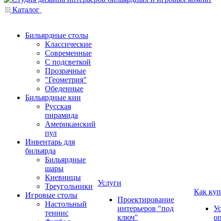
Каталог
Бильярдные столы
Классические
Современные
С подсветкой
Прозрачные
"Геометрия"
Обеденные
Бильярдные кии
Русская
пирамида
Американский
пул
Инвентарь для
бильярда
Бильярдные
шары
Киевницы
Услуги
Треугольники
Как куп
Игровые столы
Проектирование
Настольный
интерьеров "под
У
теннис
ключ"
о