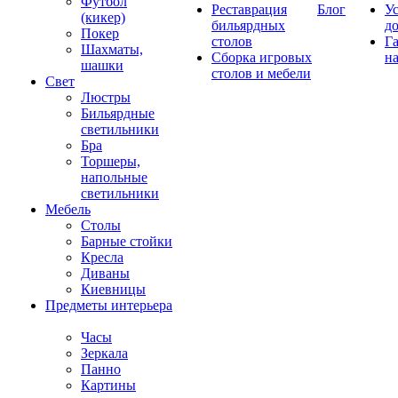
Футбол
Реставрация
Блог
У
(кикер)
бильярдных
д
Покер
столов
Г
Шахматы,
Сборка игровых
на
шашки
столов и мебели
Свет
Люстры
Бильярдные
светильники
Бра
Торшеры,
напольные
светильники
Мебель
Столы
Барные стойки
Кресла
Диваны
Киевницы
Предметы интерьера
Часы
Зеркала
Панно
Картины