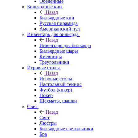
Обеденные
Бильярдные кии
Назад
Бильярдные кии
Русская пирамида
Американский пул
Инвентарь для бильярда
Назад
Инвентарь для бильярда
Бильярдные шары
Киевницы
Треугольники
Игровые столы
Назад
Игровые столы
Настольный теннис
Футбол (кикер)
Покер
Шахматы, шашки
Свет
Назад
Свет
Люстры
Бильярдные светильники
Бра