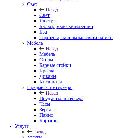
Свет
Назад
Свет
Люстры
Бильярдные светильники
Бра
Торшеры, напольные светильники
Мебель
Назад
Мебель
Столы
Барные стойки
Кресла
Диваны
Киевницы
Предметы интерьера
Назад
Предметы интерьера
Часы
Зеркала
Панно
Картины
Услуги
Назад
Услуги