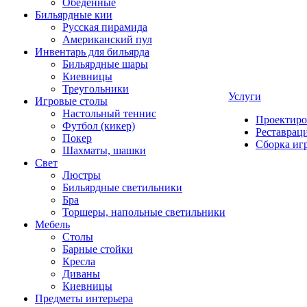
Обеденные
Бильярдные кии
Русская пирамида
Американский пул
Инвентарь для бильярда
Бильярдные шары
Киевницы
Треугольники
Услуги
Игровые столы
Настольный теннис
Проектиро
Футбол (кикер)
Реставрац
Покер
Сборка иг
Шахматы, шашки
Свет
Люстры
Бильярдные светильники
Бра
Торшеры, напольные светильники
Мебель
Столы
Барные стойки
Кресла
Диваны
Киевницы
Предметы интерьера