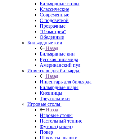
Бильярдные столы
Классические
Современные
С подсветкой
Прозрачные
"Геометрия"
Обеденные
Бильярдные кии
Назад
Бильярдные кии
Русская пирамида
Американский пул
Инвентарь для бильярда
Назад
Инвентарь для бильярда
Бильярдные шары
Киевницы
Треугольники
Игровые столы
Назад
Игровые столы
Настольный теннис
Футбол (кикер)
Покер
Шахматы, шашки