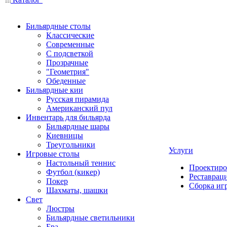
Бильярдные столы
Классические
Современные
С подсветкой
Прозрачные
"Геометрия"
Обеденные
Бильярдные кии
Русская пирамида
Американский пул
Инвентарь для бильярда
Бильярдные шары
Киевницы
Треугольники
Услуги
Игровые столы
Настольный теннис
Проектиро
Футбол (кикер)
Реставрац
Покер
Сборка иг
Шахматы, шашки
Свет
Люстры
Бильярдные светильники
Бра