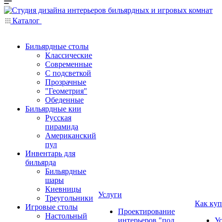
Каталог
Бильярдные столы
Классические
Современные
С подсветкой
Прозрачные
"Геометрия"
Обеденные
Бильярдные кии
Русская
пирамида
Американский
пул
Инвентарь для
бильярда
Бильярдные
шары
Киевницы
Услуги
Треугольники
Как куп
Игровые столы
Проектирование
Настольный
интерьеров "под
У