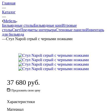
Главная
—
Каталог
—
Мебель
Бильярдные столы
Бильярдные кии
Игровые
столы
Свет
Предметы интерьера
Стеновые панели
Инвентарь
для бильярда
—
Стул Napoli серый с черными ножками
37 680
руб.
Предложить свою цену
Характеристики
Материал