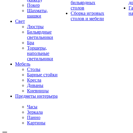
бильярдных
д
Покер
столов
Г
Шахматы,
Сборка игровых
на
шашки
столов и мебели
Свет
Люстры
Бильярдные
светильники
Бра
Торшеры,
напольные
светильники
Мебель
Столы
Барные стойки
Кресла
Диваны
Киевницы
Предметы интерьера
Часы
Зеркала
Панно
Картины