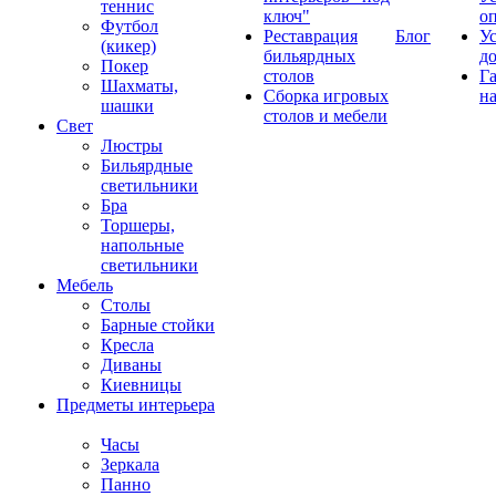
теннис
ключ"
о
Футбол
Реставрация
Блог
У
(кикер)
бильярдных
д
Покер
столов
Г
Шахматы,
Сборка игровых
на
шашки
столов и мебели
Свет
Люстры
Бильярдные
светильники
Бра
Торшеры,
напольные
светильники
Мебель
Столы
Барные стойки
Кресла
Диваны
Киевницы
Предметы интерьера
Часы
Зеркала
Панно