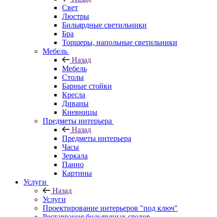
Свет
Люстры
Бильярдные светильники
Бра
Торшеры, напольные светильники
Мебель
Назад
Мебель
Столы
Барные стойки
Кресла
Диваны
Киевницы
Предметы интерьера
Назад
Предметы интерьера
Часы
Зеркала
Панно
Картины
Услуги
Назад
Услуги
Проектирование интерьеров "под ключ"
Реставрация бильярдных столов