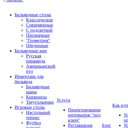
Бильярдные столы
Классические
Современные
С подсветкой
Прозрачные
"Геометрия"
Обеденные
Бильярдные кии
Русская
пирамида
Американский
пул
Инвентарь для
бильярда
Бильярдные
шары
Киевницы
Услуги
Треугольники
Как куп
Игровые столы
Проектирование
Настольный
интерьеров "под
У
теннис
ключ"
о
Футбол
Реставрация
Блог
У
(кикер)