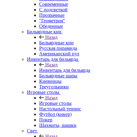
Современные
С подсветкой
Прозрачные
"Геометрия"
Обеденные
Бильярдные кии
Назад
Бильярдные кии
Русская пирамида
Американский пул
Инвентарь для бильярда
Назад
Инвентарь для бильярда
Бильярдные шары
Киевницы
Треугольники
Игровые столы
Назад
Игровые столы
Настольный теннис
Футбол (кикер)
Покер
Шахматы, шашки
Свет
Назад