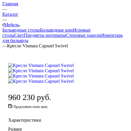
Главная
—
Каталог
—
Мебель
Бильярдные столы
Бильярдные кии
Игровые
столы
Свет
Предметы интерьера
Стеновые панели
Инвентарь
для бильярда
—
Кресло Vismara Capsuel Swivel
960 230
руб.
Предложить свою цену
Характеристики
Размер