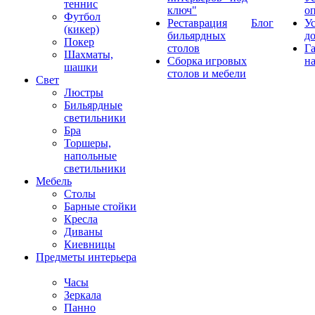
теннис
ключ"
о
Футбол
Реставрация
Блог
У
(кикер)
бильярдных
д
Покер
столов
Г
Шахматы,
Сборка игровых
на
шашки
столов и мебели
Свет
Люстры
Бильярдные
светильники
Бра
Торшеры,
напольные
светильники
Мебель
Столы
Барные стойки
Кресла
Диваны
Киевницы
Предметы интерьера
Часы
Зеркала
Панно