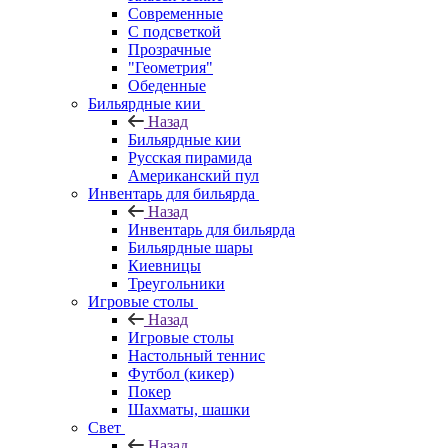
Современные
С подсветкой
Прозрачные
"Геометрия"
Обеденные
Бильярдные кии
Назад
Бильярдные кии
Русская пирамида
Американский пул
Инвентарь для бильярда
Назад
Инвентарь для бильярда
Бильярдные шары
Киевницы
Треугольники
Игровые столы
Назад
Игровые столы
Настольный теннис
Футбол (кикер)
Покер
Шахматы, шашки
Свет
Назад