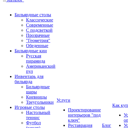
Бильярдные столы
Классические
Современные
С подсветкой
Прозрачные
"Геометрия"
Обеденные
Бильярдные кии
Русская
пирамида
Американский
пул
Инвентарь для
бильярда
Бильярдные
шары
Киевницы
Услуги
Треугольники
Как куп
Игровые столы
Проектирование
Настольный
интерьеров "под
У
теннис
ключ"
о
Футбол
Реставрация
Блог
У
(кикер)