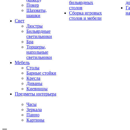
бильярдных
д
Покер
столов
Г
Шахматы,
Сборка игровых
на
шашки
столов и мебели
Свет
Люстры
Бильярдные
светильники
Бра
Торшеры,
напольные
светильники
Мебель
Столы
Барные стойки
Кресла
Диваны
Киевницы
Предметы интерьера
Часы
Зеркала
Панно
Картины