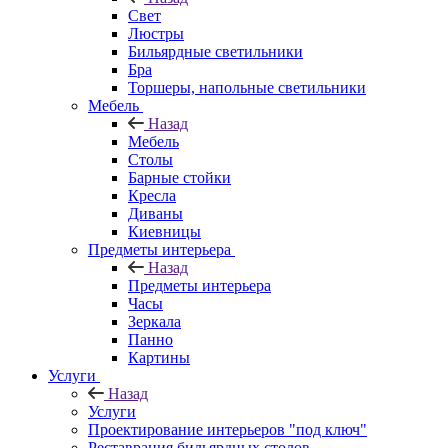
Свет
Люстры
Бильярдные светильники
Бра
Торшеры, напольные светильники
Мебель
Назад
Мебель
Столы
Барные стойки
Кресла
Диваны
Киевницы
Предметы интерьера
Назад
Предметы интерьера
Часы
Зеркала
Панно
Картины
Услуги
Назад
Услуги
Проектирование интерьеров "под ключ"
Реставрация бильярдных столов