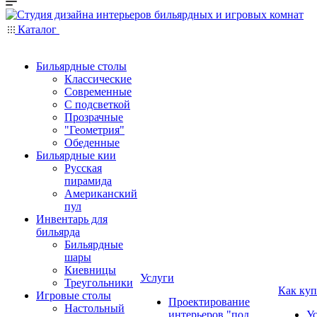
Каталог
Бильярдные столы
Классические
Современные
С подсветкой
Прозрачные
"Геометрия"
Обеденные
Бильярдные кии
Русская
пирамида
Американский
пул
Инвентарь для
бильярда
Бильярдные
шары
Киевницы
Услуги
Треугольники
Как куп
Игровые столы
Проектирование
Настольный
интерьеров "под
У